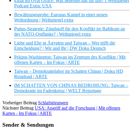
Eklat im Oval Office: Was bedeutet das für uns? I Weltspiegel
Podcast Extra: USA
Bewährungsprobe: Europas Kampf in einer neuen
Weltordnung | Weltspiegel extra
Putins-Strategie: Zündstoff für den Konflikt im Baltikum an
der NATO-Ostflanke? | Weltspiegel extra
Liebe und Ehe in Ägypten und Taiwan – Wer trifft die
Entscheidung? | Wir und Ihr | DW Doku Deutsch
Peking-Washington: Taiwan im Zentrum des Konflikts | Mit
offenen Karten – Im Fokus | ARTE
Taiwan – Demokratielabor im Schatten Chinas | Doku HD
Reupload | ARTE
IM SCHATTEN VON CHINAS BEDROHUNG: Taiwan –
Demokratie im Fadenkreuz | WELT Reportage
Vorheriger Beitrag
Schlafstörungen
Nächster Beitrag
USA: Angriff auf die Forschung | Mit offenen
Karten - Im Fokus | ARTE
Sender & Sendungen