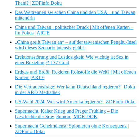
Thani? | ZDFinfo Doku
Das Wettrennen zwischen China und den USA – und Taiwan
mittendrin
China und Taiwan : politischer Druck | Mit offenen Karten –
Im Fokus | ARTE
„China greift Taiwan an“ – auf der taiwanischen Penghu-Insel
wird dieses Szenario intensiv geübt.
Erektionsstörung und Lustlosigkeit: Wie wichtig ist Sex in
einer Beziehung? I 37 Grad
Erdgas und Erdöl: Regieren Rohstoffe die Welt? | Mit offenen
Karten | ARTE
Die Vertrauensfrage: Wer kann Deutschland regieren? | Doku
in der ARD Mediathek
US-Wahl 2024: Wer wird Amerika regieren? | ZDFinfo Doku
Supermacht, Kalter Krieg und Prager Frühling – Die
Geschichte der Sowjetunion | MDR DOK
Supermacht Geheimdienst: Spionieren ohne Konsequenz |
ZDFinfo Doku