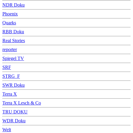
NDR Doku
Phoenix
Quarks
RBB Doku
Real Stories
reporter
Spiegel TV
SRF
STRG_F
SWR Doku
Terra X
Terra X Lesch & Co
TRU DOKU
WDR Doku
Welt