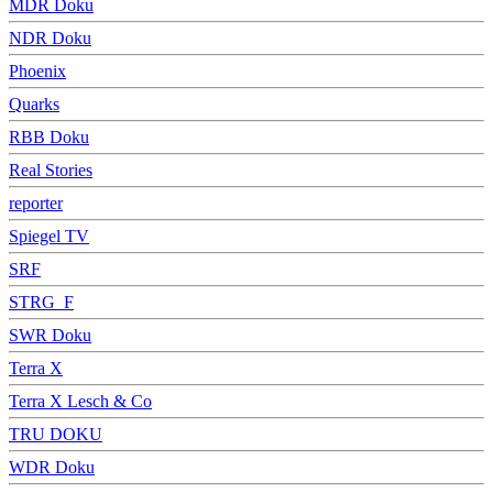
MDR Doku
NDR Doku
Phoenix
Quarks
RBB Doku
Real Stories
reporter
Spiegel TV
SRF
STRG_F
SWR Doku
Terra X
Terra X Lesch & Co
TRU DOKU
WDR Doku