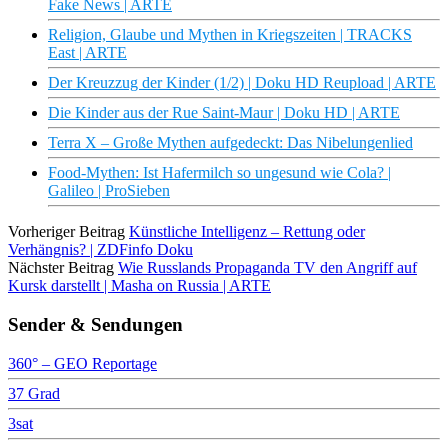
Fake News | ARTE
Religion, Glaube und Mythen in Kriegszeiten | TRACKS
East | ARTE
Der Kreuzzug der Kinder (1/2) | Doku HD Reupload | ARTE
Die Kinder aus der Rue Saint-Maur | Doku HD | ARTE
Terra X – Große Mythen aufgedeckt: Das Nibelungenlied
Food-Mythen: Ist Hafermilch so ungesund wie Cola? |
Galileo | ProSieben
Vorheriger Beitrag
Künstliche Intelligenz – Rettung oder
Verhängnis? | ZDFinfo Doku
Nächster Beitrag
Wie Russlands Propaganda TV den Angriff auf
Kursk darstellt | Masha on Russia | ARTE
Sender & Sendungen
360° – GEO Reportage
37 Grad
3sat