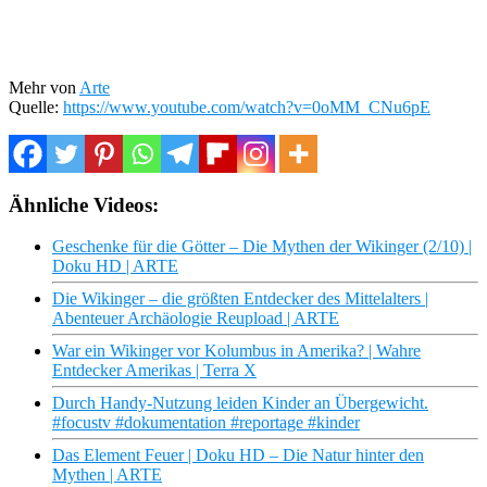
Mehr von
Arte
Quelle:
https://www.youtube.com/watch?v=0oMM_CNu6pE
Ähnliche Videos:
Geschenke für die Götter – Die Mythen der Wikinger (2/10) |
Doku HD | ARTE
Die Wikinger – die größten Entdecker des Mittelalters |
Abenteuer Archäologie Reupload | ARTE
War ein Wikinger vor Kolumbus in Amerika? | Wahre
Entdecker Amerikas | Terra X
Durch Handy-Nutzung leiden Kinder an Übergewicht.
#focustv #dokumentation #reportage #kinder
Das Element Feuer | Doku HD – Die Natur hinter den
Mythen | ARTE