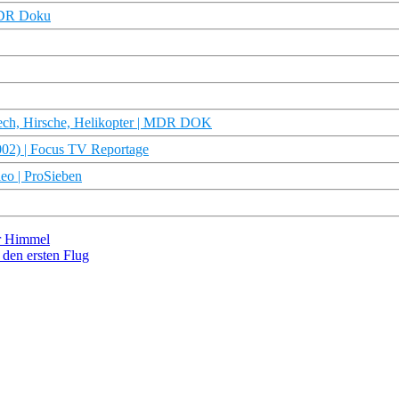
 WDR Doku
ech, Hirsche, Helikopter | MDR DOK
002) | Focus TV Reportage
leo | ProSieben
er Himmel
den ersten Flug