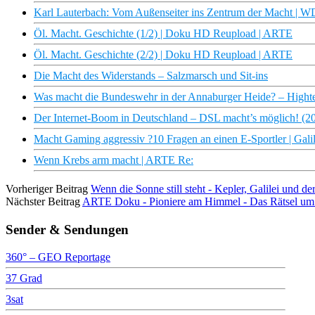
Karl Lauterbach: Vom Außenseiter ins Zentrum der Macht |
Öl. Macht. Geschichte (1/2) | Doku HD Reupload | ARTE
Öl. Macht. Geschichte (2/2) | Doku HD Reupload | ARTE
Die Macht des Widerstands – Salzmarsch und Sit-ins
Was macht die Bundeswehr in der Annaburger Heide? – Hight
Der Internet-Boom in Deutschland – DSL macht’s möglich! (2
Macht Gaming aggressiv ?10 Fragen an einen E-Sportler | Gali
Wenn Krebs arm macht | ARTE Re:
Vorheriger Beitrag
Wenn die Sonne still steht - Kepler, Galilei und d
Nächster Beitrag
ARTE Doku - Pioniere am Himmel - Das Rätsel um 
Sender & Sendungen
360° – GEO Reportage
37 Grad
3sat