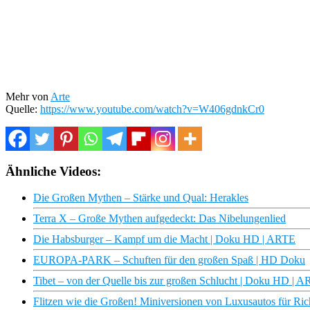
Mehr von
Arte
Quelle:
https://www.youtube.com/watch?v=W406gdnkCr0
Ähnliche Videos:
Die Großen Mythen – Stärke und Qual: Herakles
Terra X – Große Mythen aufgedeckt: Das Nibelungenlied
Die Habsburger – Kampf um die Macht | Doku HD | ARTE
EUROPA-PARK – Schuften für den großen Spaß | HD Doku
Tibet – von der Quelle bis zur großen Schlucht | Doku HD | 
Flitzen wie die Großen! Miniversionen von Luxusautos für Rich