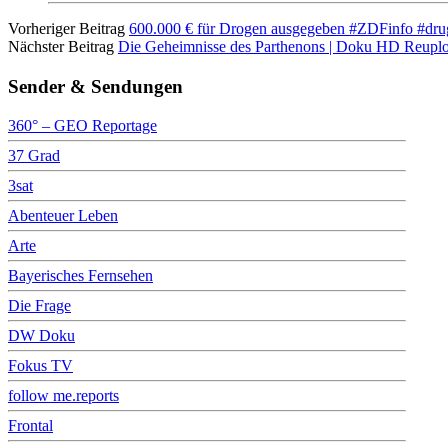
Vorheriger Beitrag
600.000 € für Drogen ausgegeben #ZDFinfo #dru
Nächster Beitrag
Die Geheimnisse des Parthenons | Doku HD Reupl
Sender & Sendungen
360° – GEO Reportage
37 Grad
3sat
Abenteuer Leben
Arte
Bayerisches Fernsehen
Die Frage
DW Doku
Fokus TV
follow me.reports
Frontal