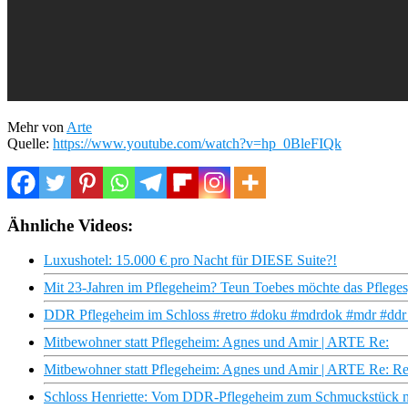
Mehr von
Arte
Quelle:
https://www.youtube.com/watch?v=hp_0BleFIQk
Ähnliche Videos:
Luxushotel: 15.000 € pro Nacht für DIESE Suite?!
Mit 23-Jahren im Pflegeheim? Teun Toebes möchte das Pfleges
DDR Pflegeheim im Schloss #retro #doku #mdrdok #mdr #ddr #
Mitbewohner statt Pflegeheim: Agnes und Amir | ARTE Re:
Mitbewohner statt Pflegeheim: Agnes und Amir | ARTE Re: R
Schloss Henriette: Vom DDR-Pflegeheim zum Schmuckstück