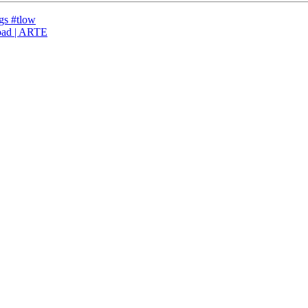
gs #tlow
oad | ARTE