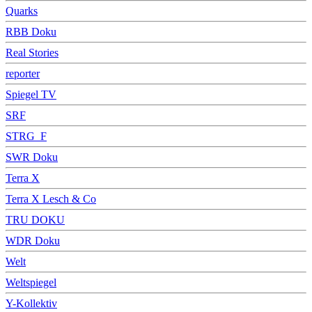
Quarks
RBB Doku
Real Stories
reporter
Spiegel TV
SRF
STRG_F
SWR Doku
Terra X
Terra X Lesch & Co
TRU DOKU
WDR Doku
Welt
Weltspiegel
Y-Kollektiv