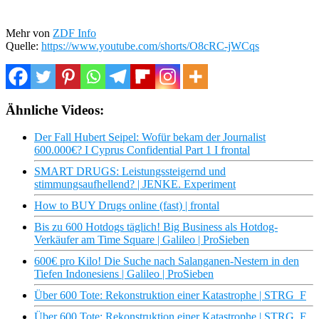
Mehr von
ZDF Info
Quelle:
https://www.youtube.com/shorts/O8cRC-jWCqs
Ähnliche Videos:
Der Fall Hubert Seipel: Wofür bekam der Journalist
600.000€? I Cyprus Confidential Part 1 I frontal
SMART DRUGS: Leistungssteigernd und
stimmungsaufhellend? | JENKE. Experiment
How to BUY Drugs online (fast) | frontal
Bis zu 600 Hotdogs täglich! Big Business als Hotdog-
Verkäufer am Time Square | Galileo | ProSieben
600€ pro Kilo! Die Suche nach Salanganen-Nestern in den
Tiefen Indonesiens | Galileo | ProSieben
Über 600 Tote: Rekonstruktion einer Katastrophe | STRG_F
Über 600 Tote: Rekonstruktion einer Katastrophe | STRG_F