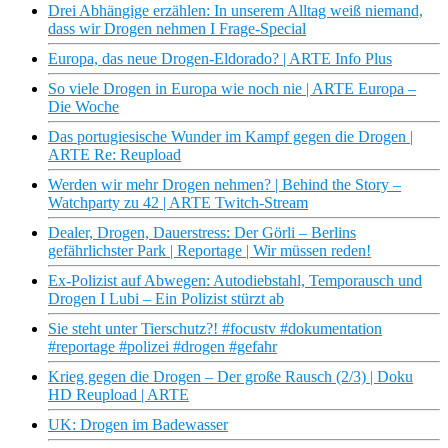
Drei Abhängige erzählen: In unserem Alltag weiß niemand,
dass wir Drogen nehmen I Frage-Special
Europa, das neue Drogen-Eldorado? | ARTE Info Plus
So viele Drogen in Europa wie noch nie | ARTE Europa –
Die Woche
Das portugiesische Wunder im Kampf gegen die Drogen |
ARTE Re: Reupload
Werden wir mehr Drogen nehmen? | Behind the Story –
Watchparty zu 42 | ARTE Twitch-Stream
Dealer, Drogen, Dauerstress: Der Görli – Berlins
gefährlichster Park | Reportage | Wir müssen reden!
Ex-Polizist auf Abwegen: Autodiebstahl, Temporausch und
Drogen I Lubi – Ein Polizist stürzt ab
Sie steht unter Tierschutz?! #focustv #dokumentation
#reportage #polizei #drogen #gefahr
Krieg gegen die Drogen – Der große Rausch (2/3) | Doku
HD Reupload | ARTE
UK: Drogen im Badewasser