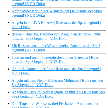
beginnt! | NDR Doku
Hornhecht-Alarm in der Wismarbucht | Rute raus, der Spaß
beginnt! | NDR Doku
Angeln in der JVA Bützow | Rute raus, der Spaß beginnt! |
NDR Doku
Brassen, Barsche, Bachforellen: Angeln an der Bille | Rute
raus, der Spaß beginnt! | NDR Doku
Mit Riesenruten an der Weser angeln | Rute raus, der Spaß
beginnt! | NDR Doku
Forellen und mehr: Fliegenfischen in der Stepenitz | Rute
raus, der Spaß beginnt! | NDR Doku
Grundel-Alarm an der Ems | Rute raus, der Spaß beginnt! |
NDR Doku
Angeln mit dem Hecht-König am Möhnesee | Rute raus, der
Spaß beginnt! | NDR Doku
Angeln bei Husum: Nordseegarnelen und Aal | Rute raus, der
Spaß beginnt! | NDR Doku
Drei Tage, drei Waldseen, drei Fischarten | Rute raus, der
Spaß beginnt! | NDR Doku