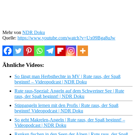
Mehr von
NDR Doku
Quelle:
https://www.youtube.com/watch?v=Ux09Bga8uJw
Ähnliche Videos:
So fängt man Herbsthechte in MV | Rute raus, der Spaß
beginnt! – Videopodcast | NDR Doku
Rute raus-Spezial: Angeln auf dem Schweriner See | Rute
raus, der Spaß beginnt! | NDR Doku
Stippangeln lernen mit den Profis | Rute raus, der Spaß
beginnt! Videopodcast | NDR Doku
So geht Makrelen-Angeln | Rute raus, der Spaß beginnt! –
Videopodcast | NDR Doku
Renken fischen in den Seen der Alpen | Rute raus, der Spaß