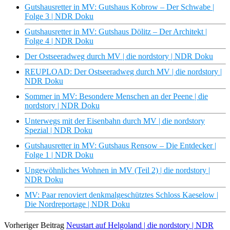
Gutshausretter in MV: Gutshaus Kobrow – Der Schwabe |
Folge 3 | NDR Doku
Gutshausretter in MV: Gutshaus Dölitz – Der Architekt |
Folge 4 | NDR Doku
Der Ostseeradweg durch MV | die nordstory | NDR Doku
REUPLOAD: Der Ostseeradweg durch MV | die nordstory |
NDR Doku
Sommer in MV: Besondere Menschen an der Peene | die
nordstory | NDR Doku
Unterwegs mit der Eisenbahn durch MV | die nordstory
Spezial | NDR Doku
Gutshausretter in MV: Gutshaus Rensow – Die Entdecker |
Folge 1 | NDR Doku
Ungewöhnliches Wohnen in MV (Teil 2) | die nordstory |
NDR Doku
MV: Paar renoviert denkmalgeschütztes Schloss Kaeselow |
Die Nordreportage | NDR Doku
Vorheriger Beitrag
Neustart auf Helgoland | die nordstory | NDR