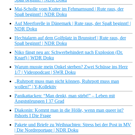
Mai-Scholle vom Kutter im Fehmarnsund | Rute raus, der
Spaß beginnt! | NDR Doku
Auf Meerforelle in Dänemark | Rute raus, der Spaß beginnt! |
NDR Doku
Hechtalarm auf dem Golfplatz in Brunstorf | Rute raus, der
Spaß beginnt! | NDR Doku
Niko fängt neu an: Schwerbehindert nach Explosion (Dr.
Knarf) | WDR Doku
Warum musste mein Onkel sterben? Zwei Schüsse ins Herz
1/7 | Videopodcast | SWR Doku
„Ruhrpott muss man nicht können, Ruhrpott muss man
wollen!” | Y-Kollektiv
Panikattacken: “Man denkt, man stirbt!” – Leben mit
Angststörungen I 37 Grad
Diakonin: Kommt man in die Hölle, wenn man queer ist?
#shorts I Die Frage
Pakete und Briefe zu Weihnachten: Stress bei der Post in MV
| Die Nordreportage | NDR Doku