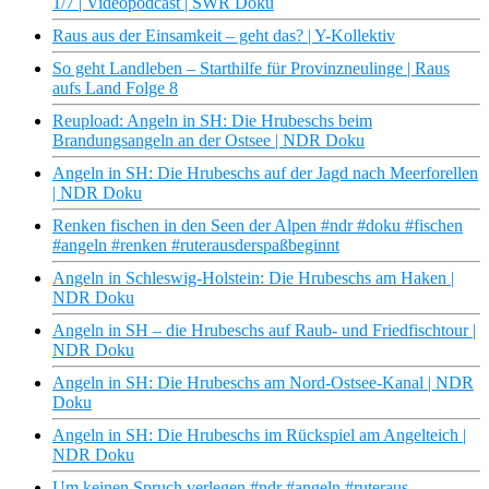
1/7 | Videopodcast | SWR Doku
Raus aus der Einsamkeit – geht das? | Y-Kollektiv
So geht Landleben – Starthilfe für Provinzneulinge | Raus
aufs Land Folge 8
Reupload: Angeln in SH: Die Hrubeschs beim
Brandungsangeln an der Ostsee | NDR Doku
Angeln in SH: Die Hrubeschs auf der Jagd nach Meerforellen
| NDR Doku
Renken fischen in den Seen der Alpen #ndr #doku #fischen
#angeln #renken #ruterausderspaßbeginnt
Angeln in Schleswig-Holstein: Die Hrubeschs am Haken |
NDR Doku
Angeln in SH – die Hrubeschs auf Raub- und Friedfischtour |
NDR Doku
Angeln in SH: Die Hrubeschs am Nord-Ostsee-Kanal | NDR
Doku
Angeln in SH: Die Hrubeschs im Rückspiel am Angelteich |
NDR Doku
Um keinen Spruch verlegen #ndr #angeln #ruteraus