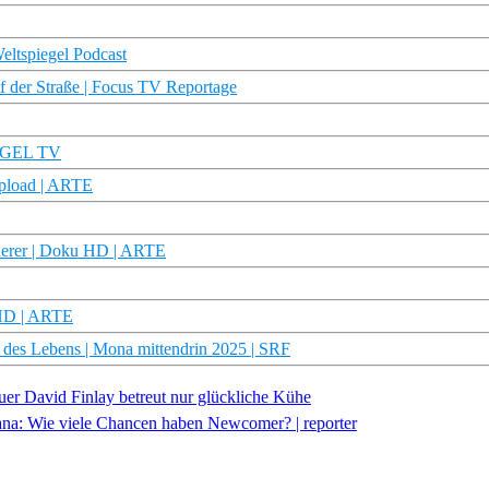
eltspiegel Podcast
f der Straße | Focus TV Reportage
PIEGEL TV
upload | ARTE
derer | Doku HD | ARTE
 HD | ARTE
 des Lebens | Mona mittendrin 2025 | SRF
er David Finlay betreut nur glückliche Kühe
a: Wie viele Chancen haben Newcomer? | reporter