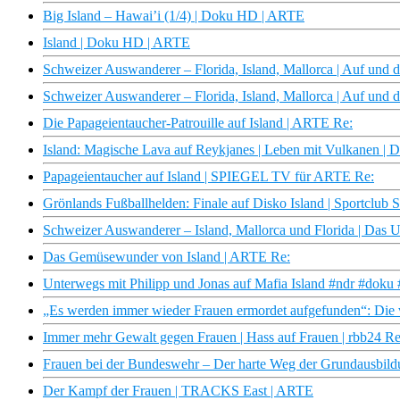
Big Island – Hawai’i (1/4) | Doku HD | ARTE
Island | Doku HD | ARTE
Schweizer Auswanderer – Florida, Island, Mallorca | Auf und
Schweizer Auswanderer – Florida, Island, Mallorca | Auf und
Die Papageientaucher-Patrouille auf Island | ARTE Re:
Island: Magische Lava auf Reykjanes | Leben mit Vulkanen 
Papageientaucher auf Island | SPIEGEL TV für ARTE Re:
Grönlands Fußballhelden: Finale auf Disko Island | Sportclub
Schweizer Auswanderer – Island, Mallorca und Florida | Das
Das Gemüsewunder von Island | ARTE Re:
Unterwegs mit Philipp und Jonas auf Mafia Island #ndr #doku 
„Es werden immer wieder Frauen ermordet aufgefunden“: Di
Immer mehr Gewalt gegen Frauen | Hass auf Frauen | rbb24 R
Frauen bei der Bundeswehr – Der harte Weg der Grundausbild
Der Kampf der Frauen | TRACKS East | ARTE