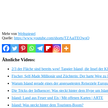
Mehr von
Weltspiegel
Quelle:
https://www.youtube.com/shorts/TZAaiTEOwsQ
Ähnliche Videos:
2/3 der Fläche sind bereits weg! Tangier Island, die Insel der
Fischer, Self-Made Millionär und Züchterin: Der harte Weg zu E
Warum Island gerade eines der angesagtesten Reiseziele Europas
Die Tricks der Influencer: Was steckt hinter dem Hype um Islan
Island: Land aus Feuer und Eis | Mit offenen Karten | ARTE
Island: Was steckt hinter dem Touristen-Boom?