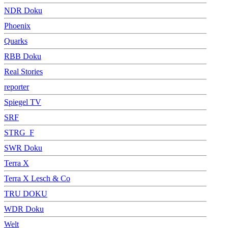
NDR Doku
Phoenix
Quarks
RBB Doku
Real Stories
reporter
Spiegel TV
SRF
STRG_F
SWR Doku
Terra X
Terra X Lesch & Co
TRU DOKU
WDR Doku
Welt