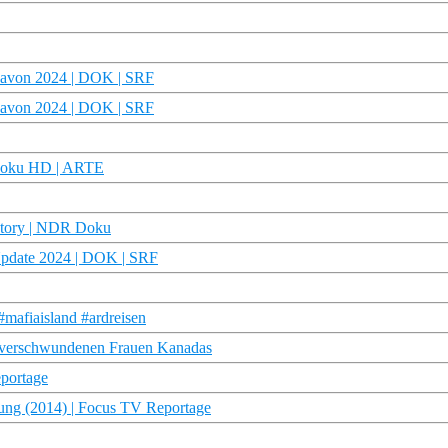
 davon 2024 | DOK | SRF
 davon 2024 | DOK | SRF
| Doku HD | ARTE
 Story | NDR Doku
 Update 2024 | DOK | SRF
#mafiaisland #ardreisen
e verschwundenen Frauen Kanadas
eportage
ung (2014) | Focus TV Reportage