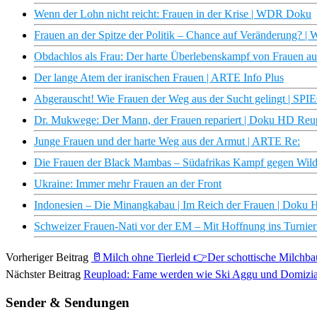
Wenn der Lohn nicht reicht: Frauen in der Krise | WDR Doku
Frauen an der Spitze der Politik – Chance auf Veränderung? | W
Obdachlos als Frau: Der harte Überlebenskampf von Frauen au
Der lange Atem der iranischen Frauen | ARTE Info Plus
Abgerauscht! Wie Frauen der Weg aus der Sucht gelingt | S
Dr. Mukwege: Der Mann, der Frauen repariert | Doku HD Re
Junge Frauen und der harte Weg aus der Armut | ARTE Re:
Die Frauen der Black Mambas – Südafrikas Kampf gegen Wil
Ukraine: Immer mehr Frauen an der Front
Indonesien – Die Minangkabau | Im Reich der Frauen | Doku
Schweizer Frauen-Nati vor der EM – Mit Hoffnung ins Turnier
Vorheriger Beitrag
🥛Milch ohne Tierleid 👉Der schottische Milchbau
Nächster Beitrag
Reupload: Fame werden wie Ski Aggu und Domizian
Sender & Sendungen