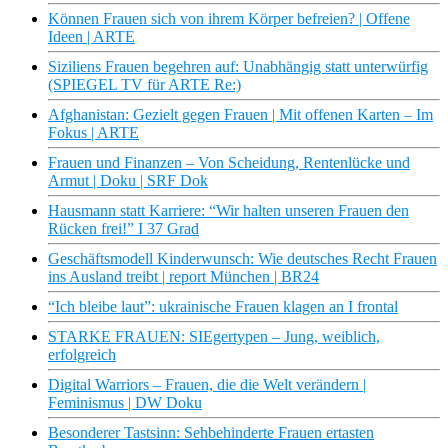
Können Frauen sich von ihrem Körper befreien? | Offene
Ideen | ARTE
Siziliens Frauen begehren auf: Unabhängig statt unterwürfig
(SPIEGEL TV für ARTE Re:)
Afghanistan: Gezielt gegen Frauen | Mit offenen Karten – Im
Fokus | ARTE
Frauen und Finanzen – Von Scheidung, Rentenlücke und
Armut | Doku | SRF Dok
Hausmann statt Karriere: “Wir halten unseren Frauen den
Rücken frei!” I 37 Grad
Geschäftsmodell Kinderwunsch: Wie deutsches Recht Frauen
ins Ausland treibt | report München | BR24
“Ich bleibe laut”: ukrainische Frauen klagen an I frontal
STARKE FRAUEN: SIEgertypen – Jung, weiblich,
erfolgreich
Digital Warriors – Frauen, die die Welt verändern |
Feminismus | DW Doku
Besonderer Tastsinn: Sehbehinderte Frauen ertasten