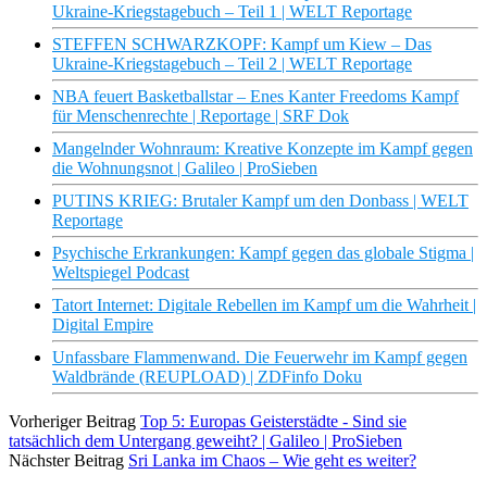
Ukraine-Kriegstagebuch – Teil 1 | WELT Reportage
STEFFEN SCHWARZKOPF: Kampf um Kiew – Das
Ukraine-Kriegstagebuch – Teil 2 | WELT Reportage
NBA feuert Basketballstar – Enes Kanter Freedoms Kampf
für Menschenrechte | Reportage | SRF Dok
Mangelnder Wohnraum: Kreative Konzepte im Kampf gegen
die Wohnungsnot | Galileo | ProSieben
PUTINS KRIEG: Brutaler Kampf um den Donbass | WELT
Reportage
Psychische Erkrankungen: Kampf gegen das globale Stigma |
Weltspiegel Podcast
Tatort Internet: Digitale Rebellen im Kampf um die Wahrheit |
Digital Empire
Unfassbare Flammenwand. Die Feuerwehr im Kampf gegen
Waldbrände (REUPLOAD) | ZDFinfo Doku
Vorheriger Beitrag
Top 5: Europas Geisterstädte - Sind sie
tatsächlich dem Untergang geweiht? | Galileo | ProSieben
Nächster Beitrag
Sri Lanka im Chaos – Wie geht es weiter?