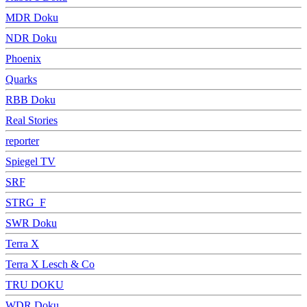
MDR Doku
NDR Doku
Phoenix
Quarks
RBB Doku
Real Stories
reporter
Spiegel TV
SRF
STRG_F
SWR Doku
Terra X
Terra X Lesch & Co
TRU DOKU
WDR Doku