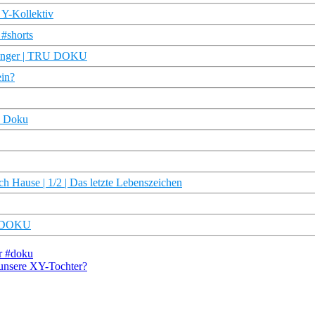
 Y-Kollektiv
 #shorts
hwanger | TRU DOKU
ein?
R Doku
 Hause | 1/2 | Das letzte Lebenszeichen
RU DOKU
r #doku
 unsere XY-Tochter?