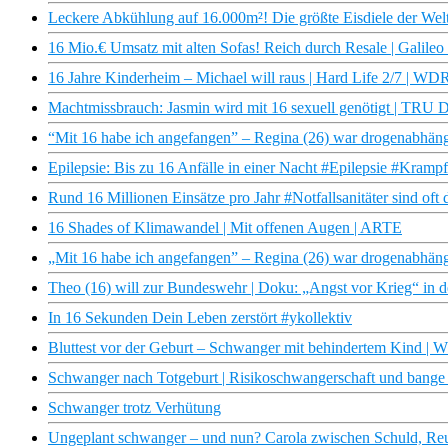
Leckere Abkühlung auf 16.000m²! Die größte Eisdiele der Welt
16 Mio.€ Umsatz mit alten Sofas! Reich durch Resale | Galileo
16 Jahre Kinderheim – Michael will raus | Hard Life 2/7 | W
Machtmissbrauch: Jasmin wird mit 16 sexuell genötigt | TR
“Mit 16 habe ich angefangen” – Regina (26) war drogenabh
Epilepsie: Bis zu 16 Anfälle in einer Nacht #Epilepsie #Krampf
Rund 16 Millionen Einsätze pro Jahr #Notfallsanitäter sind oft 
16 Shades of Klimawandel | Mit offenen Augen | ARTE
„Mit 16 habe ich angefangen” – Regina (26) war drogenabhän
Theo (16) will zur Bundeswehr | Doku: „Angst vor Krieg“ in 
In 16 Sekunden Dein Leben zerstört #ykollektiv
Bluttest vor der Geburt – Schwanger mit behindertem Kind 
Schwanger nach Totgeburt | Risikoschwangerschaft und bange
Schwanger trotz Verhütung
Ungeplant schwanger – und nun? Carola zwischen Schuld, Reu