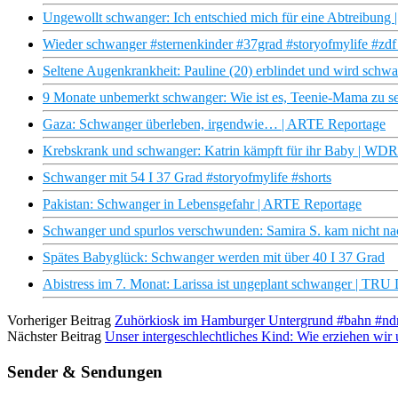
Ungewollt schwanger: Ich entschied mich für eine Abtreibung |
Wieder schwanger #sternenkinder #37grad #storyofmylife #zdf
Seltene Augenkrankheit: Pauline (20) erblindet und wird sc
9 Monate unbemerkt schwanger: Wie ist es, Teenie-Mama zu s
Gaza: Schwanger überleben, irgendwie… | ARTE Reportage
Krebskrank und schwanger: Katrin kämpft für ihr Baby | WD
Schwanger mit 54 I 37 Grad #storyofmylife #shorts
Pakistan: Schwanger in Lebensgefahr | ARTE Reportage
Schwanger und spurlos verschwunden: Samira S. kam nicht nach
Spätes Babyglück: Schwanger werden mit über 40 I 37 Grad
Abistress im 7. Monat: Larissa ist ungeplant schwanger | T
Vorheriger Beitrag
Zuhörkiosk im Hamburger Untergrund #bahn #nd
Nächster Beitrag
Unser intergeschlechtliches Kind: Wie erziehen wir
Sender & Sendungen