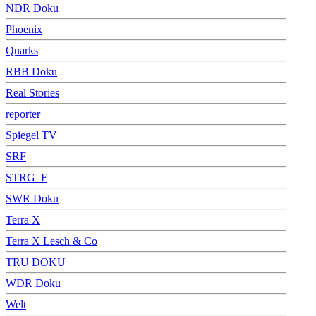
NDR Doku
Phoenix
Quarks
RBB Doku
Real Stories
reporter
Spiegel TV
SRF
STRG_F
SWR Doku
Terra X
Terra X Lesch & Co
TRU DOKU
WDR Doku
Welt