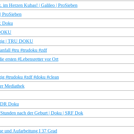
. im Herzen Kubas! | Galileo | ProSieben
 | ProSieben
DR Doku
U DOKU
ängig | TRU DOKU
anfall #tru #trudoku #zdf
die ersten #Lebensretter vor Ort
gig #trudoku #zdf #doku #clean
der Mediathek
| WDR Doku
 Stunden nach der Geburt | Doku | SRF Dok
e und Aufarbeitung I 37 Grad