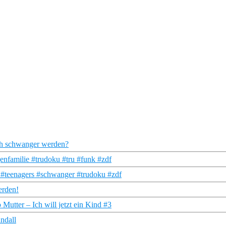
ch schwanger werden?
nfamilie #trudoku #tru #funk #zdf
s #teenagers #schwanger #trudoku #zdf
erden!
Mutter – Ich will jetzt ein Kind #3
andall