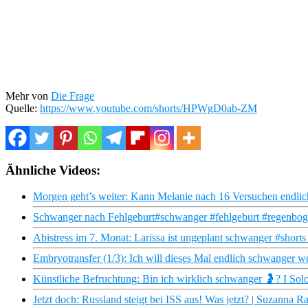
Mehr von
Die Frage
Quelle:
https://www.youtube.com/shorts/HPWgD0ab-ZM
Ähnliche Videos:
Morgen geht’s weiter: Kann Melanie nach 16 Versuchen endli
Schwanger nach Fehlgeburt#schwanger #fehlgeburt #regenboge
Abistress im 7. Monat: Larissa ist ungeplant schwanger #short
Embryotransfer (1/3): Ich will dieses Mal endlich schwanger w
Künstliche Befruchtung: Bin ich wirklich schwanger 🤰? I Solo 
Jetzt doch: Russland steigt bei ISS aus! Was jetzt? | Suzanna R