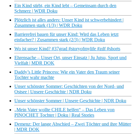
Ein Kind stirbt, ein Kind lebt – Gemeinsam durch den
Schmerz | WDR Doku
Plötzlich ist alles anders: Unser Kind ist schwerbehindert |
Zusammen stark (1/3) | WDR Doku
Barrierefrei bauen für unser Kind: Wird das Leben jetzt
einfacher? | Zusammen stark (2/3) | WDR Doku
Wo ist unser Kind? #37grad #storyofmylife #zdf #shorts
Ehrensache – Unser Ort, unser Einsatz | Ju Jutsu, Sport und
Vielfalt | MDR DOK
Daddy’s Little Princess: Wie ein Vater den Traum seiner
Tochter wahr machte
Unser schönster Sommer: Geschichten von der Nord- und
Ostsee | Unsere Geschichte | NDR Doku
Unser schönster Sommer | Unsere Geschichte | NDR Doku
„Mein Vater wollte CHILE helfen“ – Das Leben von
PINOCHET Tochter | Doku | Real Stories
Demenz: Der lange Abschied – Zwei Töchter und ihre Mütter
| MDR DOK