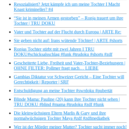
Resozialisiert? Jetzt kämpfe ich um meine Tochter I Macht
Knast krimineller? #4
“Sie ist in meinen Armen gestorben” – Ronja trauert um ihre
Tochter | TRU DOKU
Vater und Tochter auf der Flucht durch Europa | ARTE Re:
Sie geben nicht auf: Irans wütende Töchter! | ARTE #shorts
Ronjas Tochter stirbt mit zwei Jahren I TRU
DOKU#schicksalsschlag #funk #trudoku #shorts #zdf
Gescheiterte Liebe, Freiheit und Vater-Tochter-Beziehungen |
OHNE FILTER: Pollmer fragt nach… LIEBE
Gambias Diktatur vor Schweizer Gericht – Eine Tochter will
Gerechtigkeit | Reporter | SRF
Entschuldigung an meine Tochter #swrdoku #pubertät
Blinde Mama: Pauline (20) kann ihre Tochter nicht sehen |
TRU DOKU #blind #mama #trudoku #zdf #funk
Die kleinwüchsigen Eltern Marlis & Gary und ihre
normalwüchsigen Tochter Maya #zdf #zdfmediathek
Wer ist der Mörder meiner Mutter? Tochter sucht immer noch!