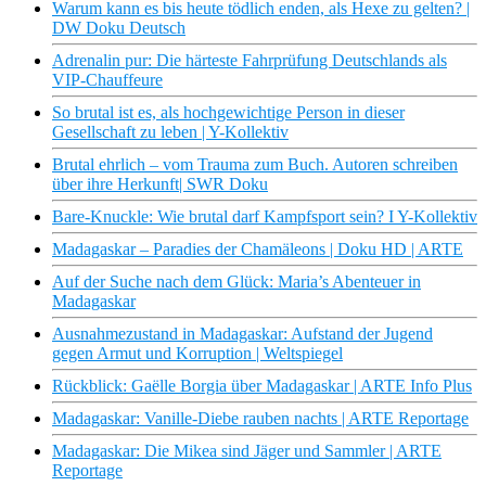
Warum kann es bis heute tödlich enden, als Hexe zu gelten? |
DW Doku Deutsch
Adrenalin pur: Die härteste Fahrprüfung Deutschlands als
VIP-Chauffeure
So brutal ist es, als hochgewichtige Person in dieser
Gesellschaft zu leben | Y-Kollektiv
Brutal ehrlich – vom Trauma zum Buch. Autoren schreiben
über ihre Herkunft| SWR Doku
Bare-Knuckle: Wie brutal darf Kampfsport sein? I Y-Kollektiv
Madagaskar – Paradies der Chamäleons | Doku HD | ARTE
Auf der Suche nach dem Glück: Maria’s Abenteuer in
Madagaskar
Ausnahmezustand in Madagaskar: Aufstand der Jugend
gegen Armut und Korruption | Weltspiegel
Rückblick: Gaëlle Borgia über Madagaskar | ARTE Info Plus
Madagaskar: Vanille-Diebe rauben nachts | ARTE Reportage
Madagaskar: Die Mikea sind Jäger und Sammler | ARTE
Reportage