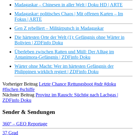
Madagaskar – Chinesen in aller Welt | Doku HD | ARTE
Madagaskar: politisches Chaos | Mit offenen Karten – Im
Fokus | ARTE
Gen Z rebelliert – Militärputsch in Madagaskar
Die härtesten Orte der Welt (1): Gefängnis ohne Wärter in
Bolivien | ZDFinfo Doku
Überleben zwischen Ratten und Müll: Der Alltag im
Antanimora-Gefängnis | ZDFinfo Doku
Wärter ohne Macht: Wer im härtesten Gefängnis der
Philippinen wirklich regiert | ZDFinfo Doku
Vorheriger Beitrag
Letzte Chance Rettungsboot #ndr #doku
#fischen #schiffe
Nächster Beitrag
Provinz im Rausch: Süchtig nach Lachgas |
ZDFinfo Doku
Sender & Sendungen
360° – GEO Reportage
37 Grad