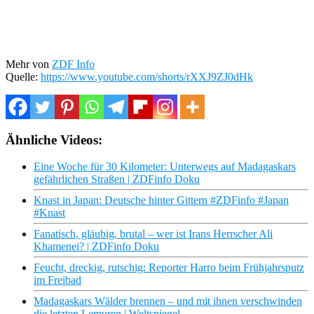
Mehr von
ZDF Info
Quelle:
https://www.youtube.com/shorts/rXXJ9ZJ0dHk
Ähnliche Videos:
Eine Woche für 30 Kilometer: Unterwegs auf Madagaskars
gefährlichen Straßen | ZDFinfo Doku
Knast in Japan: Deutsche hinter Gittern #ZDFinfo #Japan
#Knast
Fanatisch, gläubig, brutal – wer ist Irans Herrscher Ali
Khamenei? | ZDFinfo Doku
Feucht, dreckig, rutschig: Reporter Harro beim Frühjahrsputz
im Freibad
Madagaskars Wälder brennen – und mit ihnen verschwinden
die letzten Lemuren | Weltspiegel