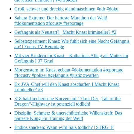
Groß, schwer und dreckig #landmaschinen #ndr #doku
Sahara Extreme: Der härteste Marathon der Welt!
#dokumentation #focustv #reportage
Gefängnis als Neustart? | Macht Knast krimineller? #2
Selbstexperiment Knast: Wie fühlt sich eine Nacht Gefängnis
an? | Focus TV Reportage
Mit vier Kindern im Knast – Katharinas Alltag als Mutter im
Gefängnis I 37 Grad
Morgenstern im Knast gebaut #dokumentation #reportage
#focustv #polizei #gefängnis #justiz #waffen
Ex-JVA-Chef will den Knast abschaffen I Macht Knast
krimineller? #3
318 halsbrecherische Kurven auf 17km: Der „Tail of the
Dragon“-Highway ist potenziell tödlich!
Disziplin, Schmerz & unerschütterliche Willenskraft: Das
härteste Kung-Fu-Training der Welt!
Endlos snacken: Wann wird Salz tödlich? | STRG_F