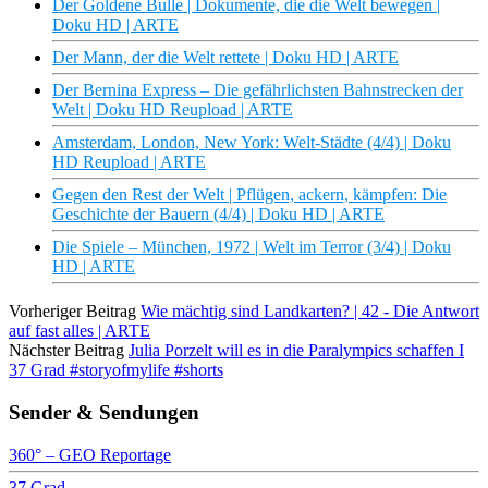
Der Goldene Bulle | Dokumente, die die Welt bewegen |
Doku HD | ARTE
Der Mann, der die Welt rettete | Doku HD | ARTE
Der Bernina Express – Die gefährlichsten Bahnstrecken der
Welt | Doku HD Reupload | ARTE
Amsterdam, London, New York: Welt-Städte (4/4) | Doku
HD Reupload | ARTE
Gegen den Rest der Welt | Pflügen, ackern, kämpfen: Die
Geschichte der Bauern (4/4) | Doku HD | ARTE
Die Spiele – München, 1972 | Welt im Terror (3/4) | Doku
HD | ARTE
Vorheriger Beitrag
Wie mächtig sind Landkarten? | 42 - Die Antwort
auf fast alles | ARTE
Nächster Beitrag
Julia Porzelt will es in die Paralympics schaffen I
37 Grad #storyofmylife #shorts
Sender & Sendungen
360° – GEO Reportage
37 Grad