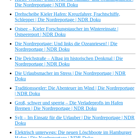
Die Nordreportage | NDR Doku
Drehscheibe Kieler Hafen: Kreuzfahrer, Frachtschiffe,
Schlepper | Die Nordreportage | NDR Doku
Ostsee – Kieler Forschungstaucher im Wintereinsatz |
Ostseereport | NDR Doku
Die Nordreportage: Und links die Ozeanriesen! | Die
Nordreportage | NDR Doku
Die Deichstraße – Alltag im historischen Denkmal | Die
Nordreportage | NDR Doku
Die Urlaubsmacher im Stress | Die Nordreportage | NDR
Doku
Traditionssegler: Die Abenteuer im Wind | Die Nordreportage
| NDR Doku
Groß, schwer und sperrig – Die Verladeprofis im Hafen
Bremen | Die Nordreportage | NDR Doku
Sylt – Im Einsatz für die Urlauber | Die Nordreportage | NDR
Doku
Elektrisch unterwegs: Die neuen Löschboote im Hamburger
Hafen | Die Nordreportage | NDR Doku