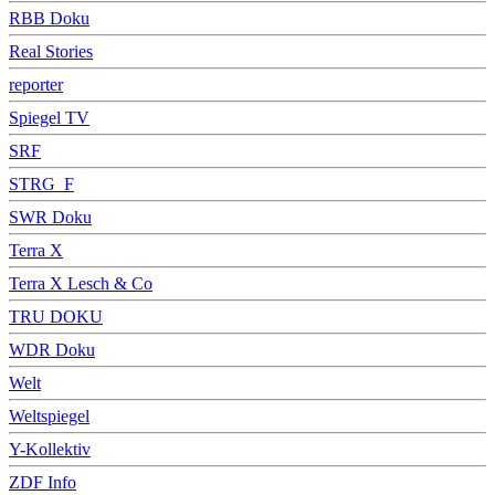
RBB Doku
Real Stories
reporter
Spiegel TV
SRF
STRG_F
SWR Doku
Terra X
Terra X Lesch & Co
TRU DOKU
WDR Doku
Welt
Weltspiegel
Y-Kollektiv
ZDF Info