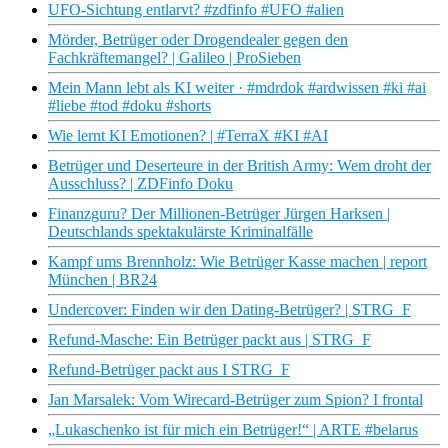
UFO-Sichtung entlarvt? #zdfinfo #UFO #alien
Mörder, Betrüger oder Drogendealer gegen den
Fachkräftemangel? | Galileo | ProSieben
Mein Mann lebt als KI weiter · #mdrdok #ardwissen #ki #ai
#liebe #tod #doku #shorts
Wie lernt KI Emotionen? | #TerraX #KI #AI
Betrüger und Deserteure in der British Army: Wem droht der
Ausschluss? | ZDFinfo Doku
Finanzguru? Der Millionen-Betrüger Jürgen Harksen |
Deutschlands spektakulärste Kriminalfälle
Kampf ums Brennholz: Wie Betrüger Kasse machen | report
München | BR24
Undercover: Finden wir den Dating-Betrüger? | STRG_F
Refund-Masche: Ein Betrüger packt aus | STRG_F
Refund-Betrüger packt aus I STRG_F
Jan Marsalek: Vom Wirecard-Betrüger zum Spion? I frontal
„Lukaschenko ist für mich ein Betrüger!“ | ARTE #belarus