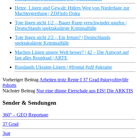
Hetze, Lügen und Gewalt: Hitlers Weg von Niederlage zur
Machtergreifung | ZDFinfo Doku
Tote lügen nicht 1/2 – Bauer Rupp verschwindet spurlos |
Deutschlands spektakulärste Kriminalfälle
Tote lügen nicht 2/2 – Ein Irrtum? | Deutschlands
spektakulärste Kriminalfälle
Machen Lügen unsere Welt besser? | 42 – Die Antwort auf
fast alles Reupload | ARTE
Russlands Ukraine-Lügen | #frontal #zdf #ukraine
Vorheriger Beitrag
Arbeiten trotz Rente I 37 Grad #storyofmylife
#shorts
Nächster Beitrag
Nur eine dünne Eierschale aus EIS! Die ARKTIS
Sender & Sendungen
360° – GEO Reportage
37 Grad
3sat