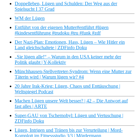
Doppelleben, Lügen und Schulden: Der Weg aus der
Spielsucht I 37 Grad
WM der Lügen
Entführt von der eigenen Mutter#entführt #lügen
#kindesentführung #trudoku #tru #funk #zdf
Der Nazi-Plan: Emotionen, Hass, Lügen – Wie Hitler ein
Land gleichschaltete | ZDFinfo Doku
„Sie lügen alle!“ – Warum in den USA keiner mehr der
Politik glaubt | Y-Kollektiv
Münchhausen-Stellvertreter-Syndrom: Wenn eine Mutter zur
Täterin wird | Warum lügen wir? #4
20 Jahre Irak-Krieg: Lügen, Chaos und Enttäuschung |
Weltspiegel Podcast
Machen Lügen unsere Welt besser? | 42 – Die Antwort auf
fast alles | ARTE
Super-GAU von Tschernobyl: Lügen und Vertuschung |
ZDFinfo Doku
Lügen, Intrigen und Tränen bis zur Verurteilung | Mord-
Komplott im Fitnessstudio 3/3 | Mördermann