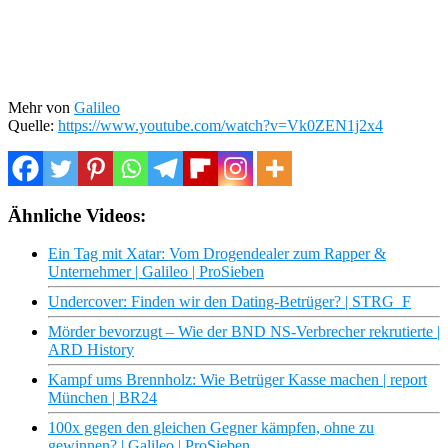
Mehr von
Galileo
Quelle:
https://www.youtube.com/watch?v=Vk0ZEN1j2x4
Ähnliche Videos:
Ein Tag mit Xatar: Vom Drogendealer zum Rapper &
Unternehmer | Galileo | ProSieben
Undercover: Finden wir den Dating-Betrüger? | STRG_F
Mörder bevorzugt – Wie der BND NS-Verbrecher rekrutierte |
ARD History
Kampf ums Brennholz: Wie Betrüger Kasse machen | report
München | BR24
100x gegen den gleichen Gegner kämpfen, ohne zu
gewinnen? | Galileo | ProSieben