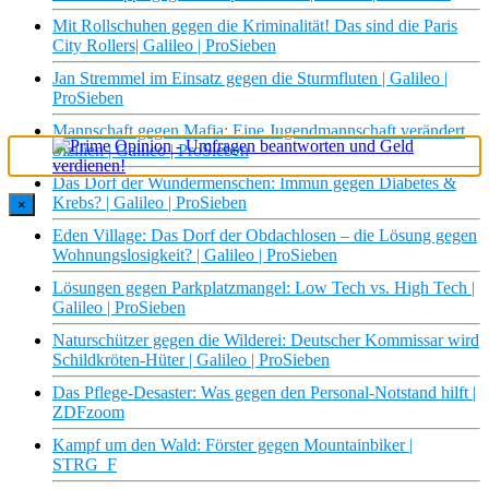
Mit Rollschuhen gegen die Kriminalität! Das sind die Paris
City Rollers| Galileo | ProSieben
Jan Stremmel im Einsatz gegen die Sturmfluten | Galileo |
ProSieben
Mannschaft gegen Mafia: Eine Jugendmannschaft verändert
Sizilien | Galileo | ProSieben
Das Dorf der Wundermenschen: Immun gegen Diabetes &
Krebs? | Galileo | ProSieben
×
Eden Village: Das Dorf der Obdachlosen – die Lösung gegen
Wohnungslosigkeit? | Galileo | ProSieben
Lösungen gegen Parkplatzmangel: Low Tech vs. High Tech |
Galileo | ProSieben
Naturschützer gegen die Wilderei: Deutscher Kommissar wird
Schildkröten-Hüter | Galileo | ProSieben
Das Pflege-Desaster: Was gegen den Personal-Notstand hilft |
ZDFzoom
Kampf um den Wald: Förster gegen Mountainbiker |
STRG_F