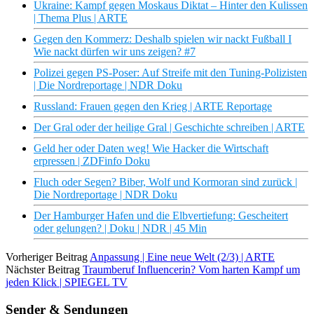
Ukraine: Kampf gegen Moskaus Diktat – Hinter den Kulissen
| Thema Plus | ARTE
Gegen den Kommerz: Deshalb spielen wir nackt Fußball I
Wie nackt dürfen wir uns zeigen? #7
Polizei gegen PS-Poser: Auf Streife mit den Tuning-Polizisten
| Die Nordreportage | NDR Doku
Russland: Frauen gegen den Krieg | ARTE Reportage
Der Gral oder der heilige Gral | Geschichte schreiben | ARTE
Geld her oder Daten weg! Wie Hacker die Wirtschaft
erpressen | ZDFinfo Doku
Fluch oder Segen? Biber, Wolf und Kormoran sind zurück |
Die Nordreportage | NDR Doku
Der Hamburger Hafen und die Elbvertiefung: Gescheitert
oder gelungen? | Doku | NDR | 45 Min
Vorheriger Beitrag
Anpassung | Eine neue Welt (2/3) | ARTE
Nächster Beitrag
Traumberuf Influencerin? Vom harten Kampf um
jeden Klick | SPIEGEL TV
Sender & Sendungen