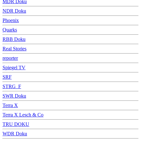
MDR Doku
NDR Doku
Phoenix
Quarks
RBB Doku
Real Stories
reporter
Spiegel TV
SRF
STRG_F
SWR Doku
Terra X
Terra X Lesch & Co
TRU DOKU
WDR Doku