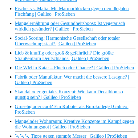
Fischer vs. Mafia: Mit Marmorblöcken gegen den illegalen
Fischfang | Galileo | ProSieben
Mangelernährung oder Gesundheitsboost: Ist vegetarisch
wirklich gesünder? | Galileo | ProSieben
Social-Scoring: Harmonische Gesellschaft oder totaler
Überwachungsstaat? | Galileo | ProSieben
Lieb & knuffig oder groß & gefährlich? Die größte
Straußenfarm Deutschlands | Galileo | ProSieben
Die WM in Katar – Fluch oder Chance? | Galileo | ProSieben
Fabrik oder Manufaktur: Wer macht die bessere Lasagne? |
Galileo | ProSieben
Skandal oder geniales Konzept: Wie kann Decathlon so
günstig sein? | Galileo | ProSieben
Gruselig oder cool? Ein Roboter als Bürokollege | Galileo |
ProSieben
Mangelnder Wohnraum: Kreative Konzepte im Kampf gegen
die Wohnungsnot | Galileo | ProSieben
🔪🔪🔪 Tipps gegen stumpfe Messer | Galileo | ProSieben