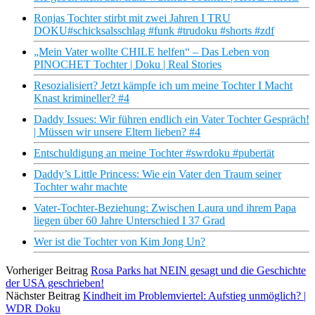
Ronjas Tochter stirbt mit zwei Jahren I TRU
DOKU#schicksalsschlag #funk #trudoku #shorts #zdf
„Mein Vater wollte CHILE helfen“ – Das Leben von
PINOCHET Tochter | Doku | Real Stories
Resozialisiert? Jetzt kämpfe ich um meine Tochter I Macht
Knast krimineller? #4
Daddy Issues: Wir führen endlich ein Vater Tochter Gespräch!
| Müssen wir unsere Eltern lieben? #4
Entschuldigung an meine Tochter #swrdoku #pubertät
Daddy’s Little Princess: Wie ein Vater den Traum seiner
Tochter wahr machte
Vater-Tochter-Beziehung: Zwischen Laura und ihrem Papa
liegen über 60 Jahre Unterschied I 37 Grad
Wer ist die Tochter von Kim Jong Un?
Vorheriger Beitrag
Rosa Parks hat NEIN gesagt und die Geschichte
der USA geschrieben!
Nächster Beitrag
Kindheit im Problemviertel: Aufstieg unmöglich? |
WDR Doku