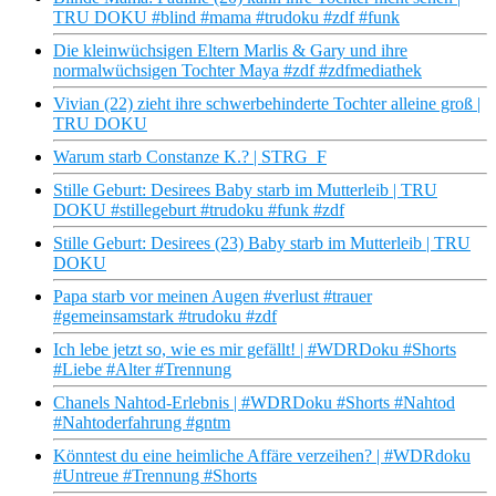
TRU DOKU #blind #mama #trudoku #zdf #funk
Die kleinwüchsigen Eltern Marlis & Gary und ihre
normalwüchsigen Tochter Maya #zdf #zdfmediathek
Vivian (22) zieht ihre schwerbehinderte Tochter alleine groß |
TRU DOKU
Warum starb Constanze K.? | STRG_F
Stille Geburt: Desirees Baby starb im Mutterleib | TRU
DOKU #stillegeburt #trudoku #funk #zdf
Stille Geburt: Desirees (23) Baby starb im Mutterleib | TRU
DOKU
Papa starb vor meinen Augen #verlust #trauer
#gemeinsamstark #trudoku #zdf
Ich lebe jetzt so, wie es mir gefällt! | #WDRDoku #Shorts
#Liebe #Alter #Trennung
Chanels Nahtod-Erlebnis | #WDRDoku #Shorts #Nahtod
#Nahtoderfahrung #gntm
Könntest du eine heimliche Affäre verzeihen? | #WDRdoku
#Untreue #Trennung #Shorts