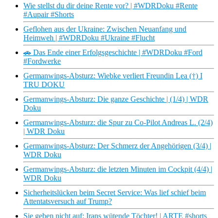
Wie stellst du dir deine Rente vor? | #WDRDoku #Rente
#Aupair #Shorts
Geflohen aus der Ukraine: Zwischen Neuanfang und
Heimweh | #WDRDoku #Ukraine #Flucht
🚗 Das Ende einer Erfolgsgeschichte | #WDRDoku #Ford
#Fordwerke
Germanwings-Absturz: Wiebke verliert Freundin Lea (†) I
TRU DOKU
Germanwings-Absturz: Die ganze Geschichte | (1/4) | WDR
Doku
Germanwings-Absturz: die Spur zu Co-Pilot Andreas L. (2/4)
| WDR Doku
Germanwings-Absturz: Der Schmerz der Angehörigen (3/4) |
WDR Doku
Germanwings-Absturz: die letzten Minuten im Cockpit (4/4) |
WDR Doku
Sicherheitslücken beim Secret Service: Was lief schief beim
Attentatsversuch auf Trump?
Sie geben nicht auf: Irans wütende Töchter! | ARTE #shorts