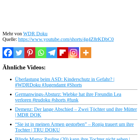
Mehr von
WDR Doku
Quelle:
https://www.youtube.com/shorts/4g4Z8rKDbC0
Ähnliche Videos:
Überlastung beim ASD: Kinderschutz in Gefahr? |
#WDRDoku #Jugendamt #Shorts
Germanwings-Absturz: Wiebke hat ihre Freundin Lea
verloren #trudoku #shorts #funk
Demenz: Der lange Abschied – Zwei Töchter und ihre Mütter
| MDR DOK
“Sie ist in meinen Armen gestorben” – Ronja trauert um ihre
Tochter | TRU DOKU
Blinde Mama: Pauline (20) kann ihre Tochter nicht sehen |