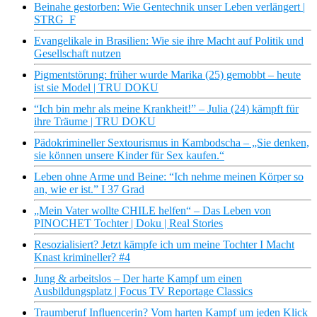
Beinahe gestorben: Wie Gentechnik unser Leben verlängert |
STRG_F
Evangelikale in Brasilien: Wie sie ihre Macht auf Politik und
Gesellschaft nutzen
Pigmentstörung: früher wurde Marika (25) gemobbt – heute
ist sie Model | TRU DOKU
“Ich bin mehr als meine Krankheit!” – Julia (24) kämpft für
ihre Träume | TRU DOKU
Pädokrimineller Sextourismus in Kambodscha – „Sie denken,
sie können unsere Kinder für Sex kaufen.“
Leben ohne Arme und Beine: “Ich nehme meinen Körper so
an, wie er ist.” I 37 Grad
„Mein Vater wollte CHILE helfen“ – Das Leben von
PINOCHET Tochter | Doku | Real Stories
Resozialisiert? Jetzt kämpfe ich um meine Tochter I Macht
Knast krimineller? #4
Jung & arbeitslos – Der harte Kampf um einen
Ausbildungsplatz | Focus TV Reportage Classics
Traumberuf Influencerin? Vom harten Kampf um jeden Klick