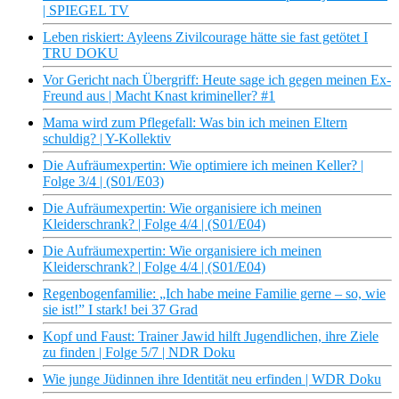
| SPIEGEL TV
Leben riskiert: Ayleens Zivilcourage hätte sie fast getötet I
TRU DOKU
Vor Gericht nach Übergriff: Heute sage ich gegen meinen Ex-
Freund aus | Macht Knast krimineller? #1
Mama wird zum Pflegefall: Was bin ich meinen Eltern
schuldig? | Y-Kollektiv
Die Aufräumexpertin: Wie optimiere ich meinen Keller? |
Folge 3/4 | (S01/E03)
Die Aufräumexpertin: Wie organisiere ich meinen
Kleiderschrank? | Folge 4/4 | (S01/E04)
Die Aufräumexpertin: Wie organisiere ich meinen
Kleiderschrank? | Folge 4/4 | (S01/E04)
Regenbogenfamilie: „Ich habe meine Familie gerne – so, wie
sie ist!” I stark! bei 37 Grad
Kopf und Faust: Trainer Jawid hilft Jugendlichen, ihre Ziele
zu finden | Folge 5/7 | NDR Doku
Wie junge Jüdinnen ihre Identität neu erfinden | WDR Doku