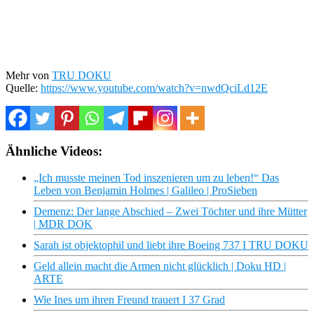
Mehr von
TRU DOKU
Quelle:
https://www.youtube.com/watch?v=nwdQciLd12E
Ähnliche Videos:
„Ich musste meinen Tod inszenieren um zu leben!“ Das
Leben von Benjamin Holmes | Galileo | ProSieben
Demenz: Der lange Abschied – Zwei Töchter und ihre Mütter
| MDR DOK
Sarah ist objektophil und liebt ihre Boeing 737 I TRU DOKU
Geld allein macht die Armen nicht glücklich | Doku HD |
ARTE
Wie Ines um ihren Freund trauert I 37 Grad