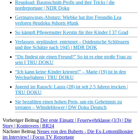
Reupload: Baumschnitt-Profis und ihre Tricks | die
nordreportage | NDR Doku
Germanwings-Absturz: Wiebke hat ihre Freundin Lea
verloren #trudoku #shorts #funk
So kämpft Pflegemutter Kerstin für ihre Kinder I 37 Grad
Verlassen, geplündert, enteignet – Ostdeutsche Schlössern
und ihre Schätze nach 1945 | MDR DOK
“Du findest nie einen Freund!” So ist es eine große Frau zu
sein I TRU DOKU
“Ich kann keine Kinder kriegen!” – Marie (19) ist in den
Wechseljahren | TRU DOKU
Jugend im Rausch: Laura (28) ist seit 2,5 Jahren trocken |
TRU DOKU
Sie bezahlten einen hohen Preis, um ein Geheimnis zu
verraten – Whistleblower | DW Doku Deutsch
Vorheriger Beitrag
Der erste Einsatz | Feuerwehrklasse (3/3) | Die
Story | Kontrovers | BR24
Nächster Beitrag
Neues von den Buberts - Die Ex-Lottomillionäre
im Interview! | Focus TV Reportage