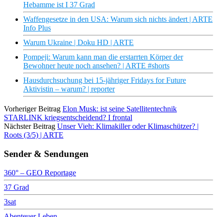
Hebamme ist I 37 Grad
Waffengesetze in den USA: Warum sich nichts ändert | ARTE
Info Plus
Warum Ukraine | Doku HD | ARTE
Pompeji: Warum kann man die erstarrten Körper der
Bewohner heute noch ansehen? | ARTE #shorts
Hausdurchsuchung bei 15-jähriger Fridays for Future
Aktivistin – warum? | reporter
Vorheriger Beitrag
Elon Musk: ist seine Satellitentechnik
STARLINK kriegsentscheidend? I frontal
Nächster Beitrag
Unser Vieh: Klimakiller oder Klimaschützer? |
Roots (3/5) | ARTE
Sender & Sendungen
360° – GEO Reportage
37 Grad
3sat
Abenteuer Leben