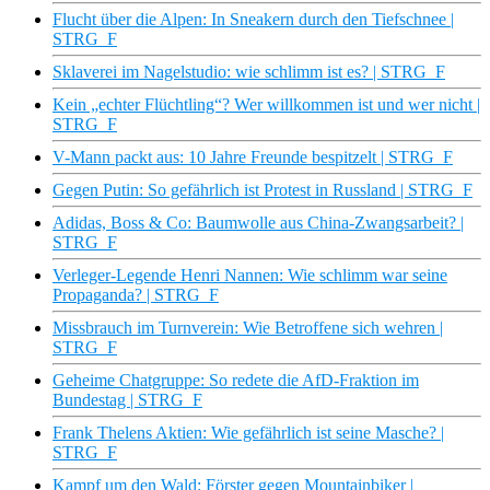
Flucht über die Alpen: In Sneakern durch den Tiefschnee |
STRG_F
Sklaverei im Nagelstudio: wie schlimm ist es? | STRG_F
Kein „echter Flüchtling“? Wer willkommen ist und wer nicht |
STRG_F
V-Mann packt aus: 10 Jahre Freunde bespitzelt | STRG_F
Gegen Putin: So gefährlich ist Protest in Russland | STRG_F
Adidas, Boss & Co: Baumwolle aus China-Zwangsarbeit? |
STRG_F
Verleger-Legende Henri Nannen: Wie schlimm war seine
Propaganda? | STRG_F
Missbrauch im Turnverein: Wie Betroffene sich wehren |
STRG_F
Geheime Chatgruppe: So redete die AfD-Fraktion im
Bundestag | STRG_F
Frank Thelens Aktien: Wie gefährlich ist seine Masche? |
STRG_F
Kampf um den Wald: Förster gegen Mountainbiker |