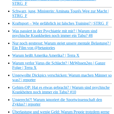
STRG_F
Schwarz, jung, Ministerin: Aminata Tourés Weg zur Macht |
STRG_F
Kraftsport – Wie gefährlich ist falsches Training? | STRG_F
Was passiert in der Psychiatrie mit mir? | Warum sind
psychische Krankheiten noch immer ein Tabu? #8
Nur noch gestresst: Warum steigt unsere mentale Belastung? |
Ein Film von @betastories
Warum heißt Amerika Amerika? | Terra X
Warum verlor Varus die Schlacht? | MrWissen2go | Ganze
Folge | Terra X
Ungewollte Dickpics verschicken: Warum machen Männer so
was? | reporter
Gehirn-OP: Hat es etwas gebracht? | Warum sind psychische
Krankheiten noch immer ein Tabu? #10
Ungerecht?! Warum ignoriert die Sportwissenschaft den
Zyklus? | reporter
Überlastung und wenig Geld: Warum Peggie trotzdem gerne