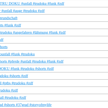
 I TRU DOKU #unfall #trudoku #funk #zdf
r #unfall #auge #trudoku #zdf
freundschaft
ts #funk #zdf
trudoku #angefahren #lähmung #funk #zdf
zdf
horts
ounfall #funk #trudoku
orts #pferde #unfall #trudoku #funk #zdf
U DOKU #funk #trudoku #shorts #zdf
udoku #shorts #zdf
l #ptbs #trudoku #zdf
trudoku #zdf
all #trudoku #zdf
rad #shorts #37grad #storyofmylife