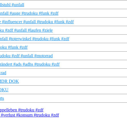
stuhl #unfall
fall #auge #trudoku #funk #zdf
 #influencer #unfall #trudoku #funk #zdf
 #zdf #unfall #laufen #ziele
all #toterwinkel #trudoku #funk #zdf
doku #funk #zdf
rudoku #zdf #unfall #motorrad
rändert #ads #adhs #trudoku #zdf
Grad
 | MDR DOK
 DOKU
rts
oppelleben #trudoku #zdf
 #verlust #konsum #trudoku #zdf