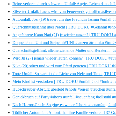
Beine verloren durch schweren Unfall: Angies Leben danach
Silvester-Unfall: Lucas wird von Feuerwerk getroffen #silveste
Autounfall: Josi (19) trauert um ihre Freundin Jasmin #unfall #
Querschnittsgelähmt über Nacht | TRU DOKU #Gelähmt #shor
Angefahren: Kann Nati (21) je wieder tanzen? | TRU DOKU #
Doppelleben: Uni und Stripclub#UNI #tanzen #trudoku #tru #
Querschnittsgelähmt, alleinerziehende Mutter und Beraterin | #s
Wird Jil (27) jemals wieder laufen können? | TRU DOKU #aut
Nika (20) stürzt und wird vom Pferd getreten | TRU DOKU #sh
Trotz Unfall: So stark ist die Liebe von Nele und Timo | TR
Mein Kind ist verstorben | TRU DOKU #unfall #tod #funk #tr
Hubschrauber-Absturz überlebt #shorts #reisen #tauchen #unfal
Genickbruch auf Party #shorts #unfall #neuanfang #rollstuhl #
Nach Horror-Crash: So ging es weiter #shorts #neuanfang #unf
Tödlicher Autounfall: Antonia hat ihre Familie verloren I 37 G