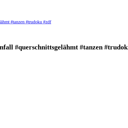
gelähmt #tanzen #trudoku #zdf
unfall #querschnittsgelähmt #tanzen #trudo