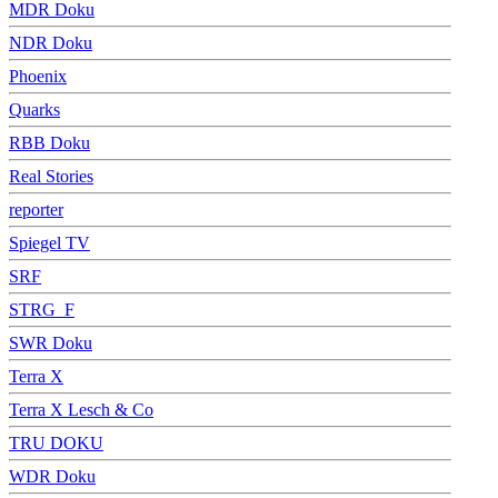
MDR Doku
NDR Doku
Phoenix
Quarks
RBB Doku
Real Stories
reporter
Spiegel TV
SRF
STRG_F
SWR Doku
Terra X
Terra X Lesch & Co
TRU DOKU
WDR Doku