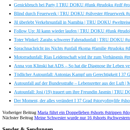
Genickbruch bei Party I TRU DOKU #funk #trudoku #zdf #roll
Blind durch Feuerwerk | TRU DOKU #silvester #feuerwerk #un
Jil überlebt Verkehrsunfall in Namibia | TRU DOKU #weltreise
Follow Up: Jil kann wieder laufen | TRU DOKU #funk #trudoku
Toter Winkel: Zarahs schwerer Fahrradunfall | TRU DOKU #unf
Sprachnachricht ins Nichts #unfall #koma #familie #trudoku #
Motorradunfall: Rias Leidenschaft wird ihr zum Verhängnis #t
Anna von Klinski hat ADS – So hat die Diagnose ihr Leben ve
Tödlicher Autounfall: Antonias Kampf um Gerechtigkeit I 37 
Autounfall auf der Bundesstraße – Lebensretter aus der Luft
Autounfall: Josi (19) trauert um ihre Freundin Jasmin | TRU
Der Moment, der alles verändert I 37 Grad #storyofmylife #sho
Vorheriger Beitrag
Maria führt ein Doppelleben #shorts #strippen #d
Nächster Beitrag
Meine Schwester wurde nur 16 #shorts #schwestern
Sender & Sendungen