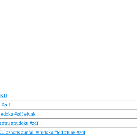
DOKU
 #zdf
u #doku #zdf #funk
t #tru #trudoku #zdf
 #shorts #unfall #trudoku #tod #funk #zdf