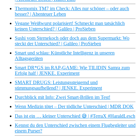
Thermomix TM7 im Check: Alles nur schöner – oder auch
besser? | Abenteuer Leben
Vegane Weißwurst polarisiert! Schmeckt man tatsächlich
keinen Unterschied? | Galileo | ProSieben
Sushi vom Sternekoch oder doch aus dem Supermarkt: Wo
steckt der Unterschied? | Galileo | ProSieben
Smart und schlau: Künstliche Intelligenz in unseren
Alltagsgeräten
Smart DR*GS im RAP-GAME: Wie TILIDIN Samra zum
Erfolg half | JENKE. Experiment
SMART DRUGS: Leistungssteigernd und
stimmungsaufhellend? | JENKE. Experiment
Durchblick mit Info: Zwei Smart-Brillen im Test!
Wenn Medizin tötet – Der tödliche Unterschied | MDR DOK
Das ist ein … kleiner Unterschied 😅 | #TerraX #HaraldLesch
Kennst du den Unterschied zwischen einem Flugbegleiter und
einem Purser?