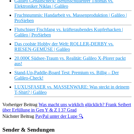
Galileo Gehaltscheck: Berufsschullehrer Thomas vs.
Elektroniker Niklas | Galileo
Fruchtgummis: Handarbeit vs. Massenproduktion | Galileo |
ProSieben
Flutschiger Fischfang vs. kräfteraubendes Kupferhacken |
Galileo | ProSieben
Das coolste Hobby der Welt: ROLLER-DERBY vs.
RIESEN-GEMÜSE | Galileo
20.000€ Südsee-Traum vs. Realität: Galileo X-Plorer packt
aus!
Stand-Up-Paddle-Board Test: Premium vs. Billig – Der
Galileo-Check!
LUXUSFASER vs. MASSENWARE: Was steckt in deinem
T-Shirt? | Galileo
Vorheriger Beitrag
Was macht uns wirklich glücklich? Frank Seibert
über Erfüllung in Gen Y & Z I 37 Grad
Nächster Beitrag
PayPal unter der Lupe 🔍
Sender & Sendungen