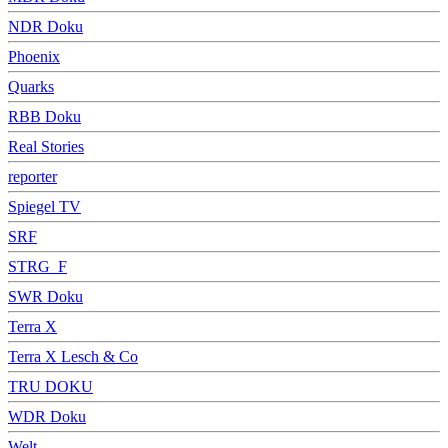
NDR Doku
Phoenix
Quarks
RBB Doku
Real Stories
reporter
Spiegel TV
SRF
STRG_F
SWR Doku
Terra X
Terra X Lesch & Co
TRU DOKU
WDR Doku
Welt