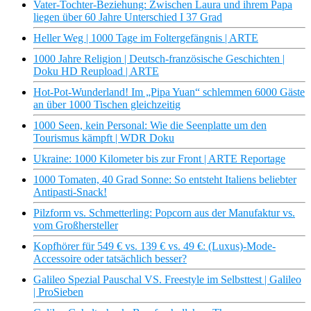
Vater-Tochter-Beziehung: Zwischen Laura und ihrem Papa
liegen über 60 Jahre Unterschied I 37 Grad
Heller Weg | 1000 Tage im Foltergefängnis | ARTE
1000 Jahre Religion | Deutsch-französische Geschichten |
Doku HD Reupload | ARTE
Hot-Pot-Wunderland! Im „Pipa Yuan“ schlemmen 6000 Gäste
an über 1000 Tischen gleichzeitig
1000 Seen, kein Personal: Wie die Seenplatte um den
Tourismus kämpft | WDR Doku
Ukraine: 1000 Kilometer bis zur Front | ARTE Reportage
1000 Tomaten, 40 Grad Sonne: So entsteht Italiens beliebter
Antipasti-Snack!
Pilzform vs. Schmetterling: Popcorn aus der Manufaktur vs.
vom Großhersteller
Kopfhörer für 549 € vs. 139 € vs. 49 €: (Luxus)-Mode-
Accessoire oder tatsächlich besser?
Galileo Spezial Pauschal VS. Freestyle im Selbsttest | Galileo
| ProSieben