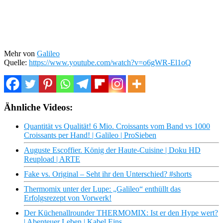
Mehr von
Galileo
Quelle:
https://www.youtube.com/watch?v=o6gWR-El1oQ
Ähnliche Videos:
Quantität vs Qualität! 6 Mio. Croissants vom Band vs 1000
Croissants per Hand! | Galileo | ProSieben
Auguste Escoffier. König der Haute-Cuisine | Doku HD
Reupload | ARTE
Fake vs. Original – Seht ihr den Unterschied? #shorts
Thermomix unter der Lupe: „Galileo“ enthüllt das
Erfolgsrezept von Vorwerk!
Der Küchenallrounder THERMOMIX: Ist er den Hype wert?
| Abenteuer Leben | Kabel Eins