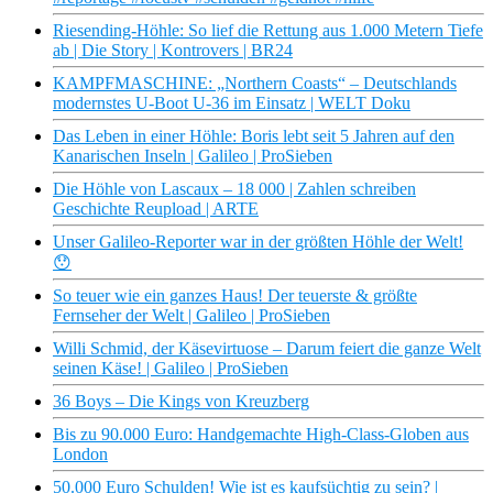
Riesending-Höhle: So lief die Rettung aus 1.000 Metern Tiefe
ab | Die Story | Kontrovers | BR24
KAMPFMASCHINE: „Northern Coasts“ – Deutschlands
modernstes U-Boot U-36 im Einsatz | WELT Doku
Das Leben in einer Höhle: Boris lebt seit 5 Jahren auf den
Kanarischen Inseln | Galileo | ProSieben
Die Höhle von Lascaux – 18 000 | Zahlen schreiben
Geschichte Reupload | ARTE
Unser Galileo-Reporter war in der größten Höhle der Welt!
😯
So teuer wie ein ganzes Haus! Der teuerste & größte
Fernseher der Welt | Galileo | ProSieben
Willi Schmid, der Käsevirtuose – Darum feiert die ganze Welt
seinen Käse! | Galileo | ProSieben
36 Boys – Die Kings von Kreuzberg
Bis zu 90.000 Euro: Handgemachte High-Class-Globen aus
London
50.000 Euro Schulden! Wie ist es kaufsüchtig zu sein? |