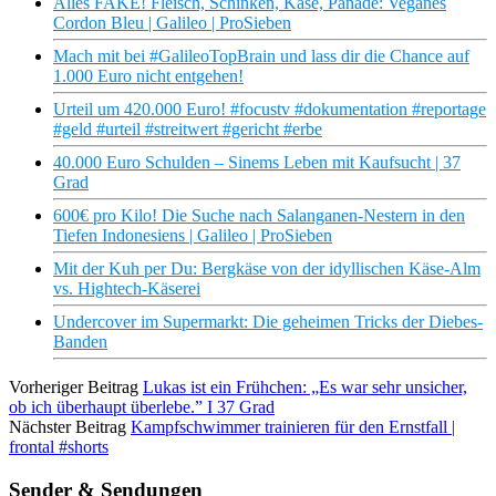
Alles FAKE! Fleisch, Schinken, Käse, Panade: Veganes
Cordon Bleu | Galileo | ProSieben
Mach mit bei #GalileoTopBrain und lass dir die Chance auf
1.000 Euro nicht entgehen!
Urteil um 420.000 Euro! #focustv #dokumentation #reportage
#geld #urteil #streitwert #gericht #erbe
40.000 Euro Schulden – Sinems Leben mit Kaufsucht | 37
Grad
600€ pro Kilo! Die Suche nach Salanganen-Nestern in den
Tiefen Indonesiens | Galileo | ProSieben
Mit der Kuh per Du: Bergkäse von der idyllischen Käse-Alm
vs. Hightech-Käserei
Undercover im Supermarkt: Die geheimen Tricks der Diebes-
Banden
Vorheriger Beitrag
Lukas ist ein Frühchen: „Es war sehr unsicher,
ob ich überhaupt überlebe.” I 37 Grad
Nächster Beitrag
Kampfschwimmer trainieren für den Ernstfall |
frontal #shorts
Sender & Sendungen