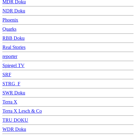
MDR Doku
NDR Doku
Phoenix
Quarks
RBB Doku
Real Stories
reporter
Spiegel TV
SRF
STRG_F
SWR Doku
Terra X
Terra X Lesch & Co
TRU DOKU
WDR Doku