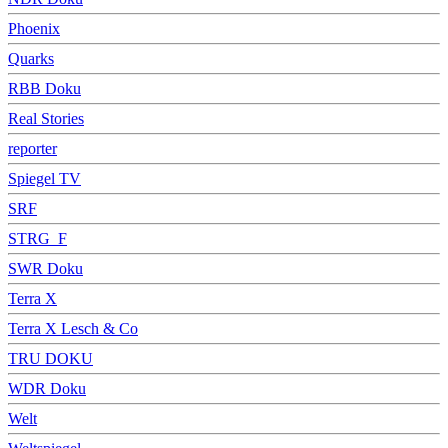
Phoenix
Quarks
RBB Doku
Real Stories
reporter
Spiegel TV
SRF
STRG_F
SWR Doku
Terra X
Terra X Lesch & Co
TRU DOKU
WDR Doku
Welt