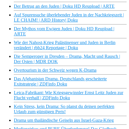
Der Betrug an den Juden | Doku HD Reupload | ARTE
Auf Spurensuche überlebender Juden in der Nachkriegszeit |
LE CHAIM! | ARD History| Doku
Der Mythos vom Ewigen Juden | Doku HD Reupload |
ARTE
Wie der Nahost-Krieg Palästinenser und Juden in Berlin
verändert | rbb24 Reportage | Doku
Die Semperoper in Dresden – Drama, Macht und Rausch |
Der Osten | MDR DOK
Overtourism in der Schweiz wegen K-Drama
Das Afghanistan Drama. Deutschlands gescheiterte
Exitstrategie | ZDFinfo Doku
Leica-Fabrikant: Wie Kriegsgewinnler Ernst Leitz Juden zur
Flucht verhalf | ZDFinfo Doku
Kein Stress, kein Drama: So planst du deinen perfekten
Urlaub zum günstigen Preis!
Drama um thailändische Geiseln aus Israel-Gaza-Krieg
Medienzirkus und PURE Überforderung! Das Gladbeck-