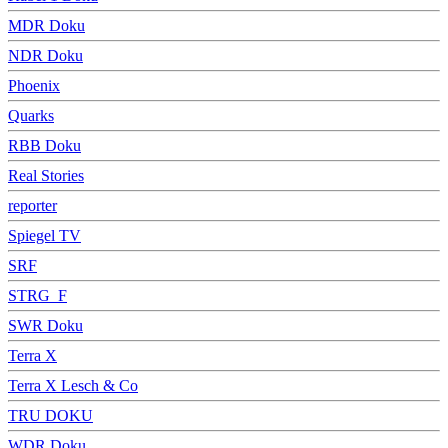
MDR Doku
NDR Doku
Phoenix
Quarks
RBB Doku
Real Stories
reporter
Spiegel TV
SRF
STRG_F
SWR Doku
Terra X
Terra X Lesch & Co
TRU DOKU
WDR Doku