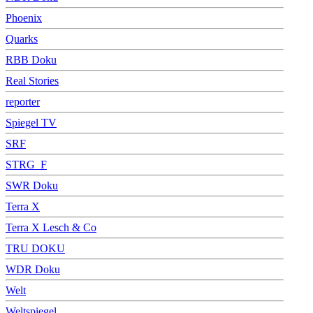
Phoenix
Quarks
RBB Doku
Real Stories
reporter
Spiegel TV
SRF
STRG_F
SWR Doku
Terra X
Terra X Lesch & Co
TRU DOKU
WDR Doku
Welt
Weltspiegel