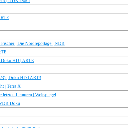
ama 3 | NDR Doku
 ARTE
 Fischer | Die Nordreportage | NDR
ARTE
) | Doku HD | ARTE
(3/3) | Doku HD | ART3
t | Terra X
 letzten Lemuren | Weltspiegel
 | WDR Doku