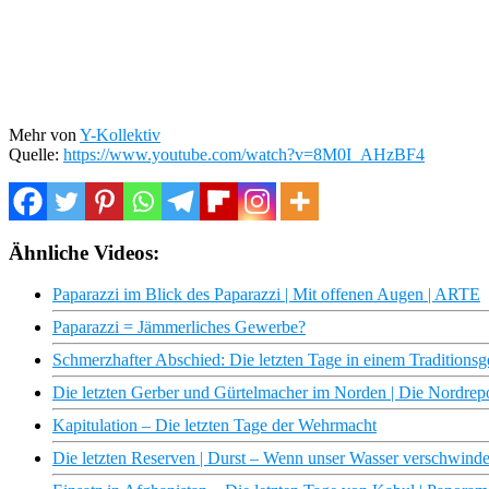
Mehr von
Y-Kollektiv
Quelle:
https://www.youtube.com/watch?v=8M0I_AHzBF4
Ähnliche Videos:
Paparazzi im Blick des Paparazzi | Mit offenen Augen | ARTE
Paparazzi = Jämmerliches Gewerbe?
Schmerzhafter Abschied: Die letzten Tage in einem Traditionsge
Die letzten Gerber und Gürtelmacher im Norden | Die Nordre
Kapitulation – Die letzten Tage der Wehrmacht
Die letzten Reserven | Durst – Wenn unser Wasser verschwind