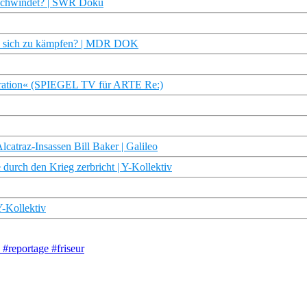
erschwindet? | SWR Doku
 es sich zu kämpfen? | MDR DOK
eration« (SPIEGEL TV für ARTE Re:)
catraz-Insassen Bill Baker | Galileo
durch den Krieg zerbricht | Y-Kollektiv
 Y-Kollektiv
#reportage #friseur