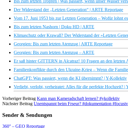
Bis zum letzten Tropfen | Was passiert, wenn unser Wasser v
Der Widerstand der „Letzten Generation“ | ARTE Reportage
Vom 17. Juni 1953 bis zur Letzten Generation – Wofür lohnt
Bis zum letzten Nashorn | Doku HD | ARTE
Klimaschutz oder Krawall? Der Widerstand der »Letzten Gen
Georgien: Bis zum letzten Atemzug | ARTE Reportage
Georgien: Bis zum letzten Atemzug – ARTE
Er saß hinter GITTERN in Alcatraz! 10 Fragen an den letzten Al
Familienkonflikte durch den Ukraine-Krieg – Wenn die Familie 
ChatGPT: Was passiert, wenn die KI übernimmt? | Y-Kollektiv
Verliebt, verlobt, verheiratet: Alles für die perfekte Hochzeit? |
Vorheriger Beitrag
Kann man Kameradschaft lernen? #ykollektiv
Nächster Beitrag
Unentspannt beim Frseur? #dokumentation #focustv 
Sender & Sendungen
360° – GEO Reportage