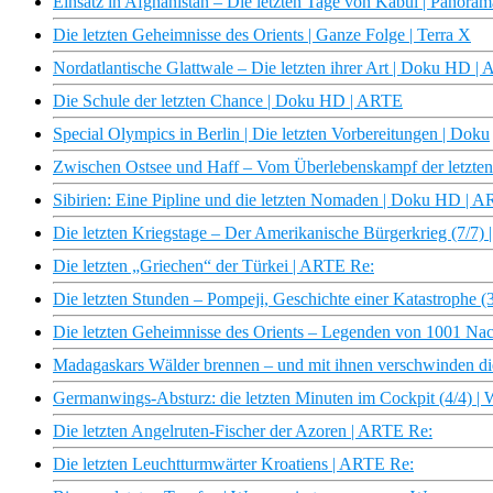
Einsatz in Afghanistan – Die letzten Tage von Kabul | Panor
Die letzten Geheimnisse des Orients | Ganze Folge | Terra X
Nordatlantische Glattwale – Die letzten ihrer Art | Doku HD |
Die Schule der letzten Chance | Doku HD | ARTE
Special Olympics in Berlin | Die letzten Vorbereitungen | Doku
Zwischen Ostsee und Haff – Vom Überlebenskampf der letzten
Sibirien: Eine Pipline und die letzten Nomaden | Doku HD | 
Die letzten Kriegstage – Der Amerikanische Bürgerkrieg (7/7
Die letzten „Griechen“ der Türkei | ARTE Re:
Die letzten Stunden – Pompeji, Geschichte einer Katastrophe 
Die letzten Geheimnisse des Orients – Legenden von 1001 Nach
Madagaskars Wälder brennen – und mit ihnen verschwinden die
Germanwings-Absturz: die letzten Minuten im Cockpit (4/4)
Die letzten Angelruten-Fischer der Azoren | ARTE Re:
Die letzten Leuchtturmwärter Kroatiens | ARTE Re: