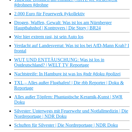
#drohnen #drohne
2.000 Euro für Feuerwerk #ykollektiv
Drogen, Waffen, Gewalt: Was ist los am Nürnberger
Hauptbahnhof | Kontrovers | Die Story | BR24
Wer hier extrem rast, ist sein Auto los
Verdacht auf Landesverrat: Was ist los bei AfD-Mann Krah? I
frontal
WUT UND ENTTÄUSCHUNG: Was ist los in
Ostdeutschland? | WELT TV Reportage
Nachtstreife: In Hamburg ist was los #ndr #doku #polizei
TXL – Alles außer Flughafen! | Die rbb Reporter | Doku &
Reportage
Alles außer Töpfern: Phantastische Keramik-Kunst | SWR
Doku
Silvester: Unterwegs mit Feuerwehr und Notfallmedizin | Die
Nordreportage | NDR Doku
Schuften für Silvester | Die Nordreportage | NDR Doku