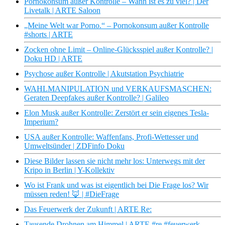
Pornokonsum außer Kontrolle – Wann ist es zu viel? | Der
Livetalk | ARTE Saloon
„Meine Welt war Porno.“ – Pornokonsum außer Kontrolle
#shorts | ARTE
Zocken ohne Limit – Online-Glücksspiel außer Kontrolle? |
Doku HD | ARTE
Psychose außer Kontrolle | Akutstation Psychiatrie
WAHLMANIPULATION und VERKAUFSMASCHEN:
Geraten Deepfakes außer Kontrolle? | Galileo
Elon Musk außer Kontrolle: Zerstört er sein eigenes Tesla-
Imperium?
USA außer Kontrolle: Waffenfans, Profi-Wettesser und
Umweltsünder | ZDFinfo Doku
Diese Bilder lassen sie nicht mehr los: Unterwegs mit der
Kripo in Berlin | Y-Kollektiv
Wo ist Frank und was ist eigentlich bei Die Frage los? Wir
müssen reden! 🦊 | #DieFrage
Das Feuerwerk der Zukunft | ARTE Re:
Tausende Drohnen am Himmel | ARTE #re #feuerwerk