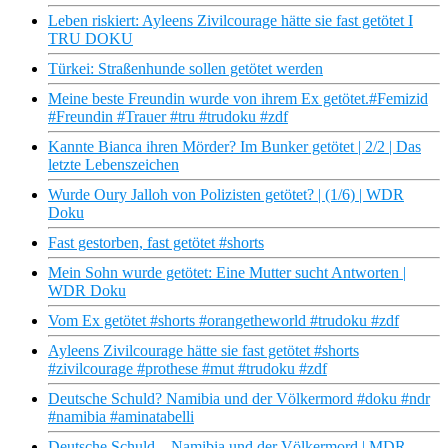
Leben riskiert: Ayleens Zivilcourage hätte sie fast getötet I
TRU DOKU
Türkei: Straßenhunde sollen getötet werden
Meine beste Freundin wurde von ihrem Ex getötet.#Femizid
#Freundin #Trauer #tru #trudoku #zdf
Kannte Bianca ihren Mörder? Im Bunker getötet | 2/2 | Das
letzte Lebenszeichen
Wurde Oury Jalloh von Polizisten getötet? | (1/6) | WDR
Doku
Fast gestorben, fast getötet #shorts
Mein Sohn wurde getötet: Eine Mutter sucht Antworten |
WDR Doku
Vom Ex getötet #shorts #orangetheworld #trudoku #zdf
Ayleens Zivilcourage hätte sie fast getötet #shorts
#zivilcourage #prothese #mut #trudoku #zdf
Deutsche Schuld? Namibia und der Völkermord #doku #ndr
#namibia #aminatabelli
Deutsche Schuld – Namibia und der Völkermord | MDR