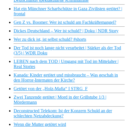
Deutschlands spektakulärste Kriminalfälle
Hat ein Münchner Scharfschütze in Gaza Zivilisten getötet? |
frontal
Gen Z vs. Boomer: Wer ist schuld am Fachkräftemangel?
Dickes Deutschland – Wer ist schuld? | Doku | NDR Story
Wer zu dick ist, ist selbst schuld? #shorts
Der Tod ist noch lange nicht verarbeitet | Stärker als der Tod
(3/5) | WDR Doku
LEBEN nach dem TOD | Umgang mit Tod im Mittelalter |
Real Stories
Kanada: Kinder getötet und missbraucht – Was geschah in
den Horror-Internaten der Kirche?
Getötet von der „Holz-Mafia“ I STRG_F
Zwei Tanzende getötet | Mord in der Grillstube 1/3 |
Mördermann
Deconstructed Telekom: Ist der Konzern Schuld an der
schlechten Netzabdeckung?
Wenn die Mutter getötet wird