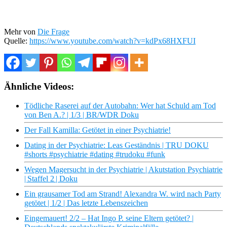
Mehr von
Die Frage
Quelle:
https://www.youtube.com/watch?v=kdPx68HXFUI
Ähnliche Videos:
Tödliche Raserei auf der Autobahn: Wer hat Schuld am Tod
von Ben A.? | 1/3 | BR/WDR Doku
Der Fall Kamilla: Getötet in einer Psychiatrie!
Dating in der Psychiatrie: Leas Geständnis | TRU DOKU
#shorts #psychiatrie #dating #trudoku #funk
Wegen Magersucht in der Psychiatrie | Akutstation Psychiatrie
| Staffel 2 | Doku
Ein grausamer Tod am Strand! Alexandra W. wird nach Party
getötet | 1/2 | Das letzte Lebenszeichen
Eingemauert! 2/2 – Hat Ingo P. seine Eltern getötet? |