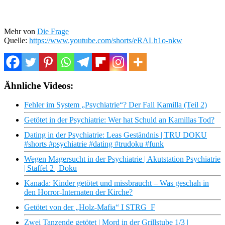
Mehr von
Die Frage
Quelle:
https://www.youtube.com/shorts/eRALh1o-nkw
Ähnliche Videos:
Fehler im System „Psychiatrie“? Der Fall Kamilla (Teil 2)
Getötet in der Psychiatrie: Wer hat Schuld an Kamillas Tod?
Dating in der Psychiatrie: Leas Geständnis | TRU DOKU
#shorts #psychiatrie #dating #trudoku #funk
Wegen Magersucht in der Psychiatrie | Akutstation Psychiatrie
| Staffel 2 | Doku
Kanada: Kinder getötet und missbraucht – Was geschah in
den Horror-Internaten der Kirche?
Getötet von der „Holz-Mafia“ I STRG_F
Zwei Tanzende getötet | Mord in der Grillstube 1/3 |