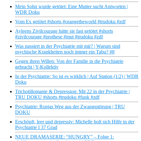
Mein Sohn wurde getötet: Eine Mutter sucht Antworten |
WDR Doku
Vom Ex getötet #shorts #orangetheworld #trudoku #zdf
Ayleens Zivilcourage hätte sie fast getötet #shorts
#zivilcourage #prothese #mut #trudoku #zdf
Was passiert in der Psychiatrie mit mir? | Warum sind
psychische Krankheiten noch immer ein Tabu? #8
Gegen ihren Willen: Von der Familie in die Psychiatrie
gebracht | Y-Kollektiv
In der Psychiatrie: So ist es wirklich | Auf Station (1/2) | WDR
Doku
Trichotillomanie & Depression: Mit 22 in der Psychiatrie |
TRU DOKU #shorts #trudoku #funk #zdf
Psychiatrie: Ronjas Weg aus der Zwangsstörung | TRU
DOKU
Erschöpft, leer und depressiv: Michelle holt sich Hilfe in der
Psychiatrie I 37 Grad
NEUE DRAMASERIE: “HUNGRY” – Folge 1: