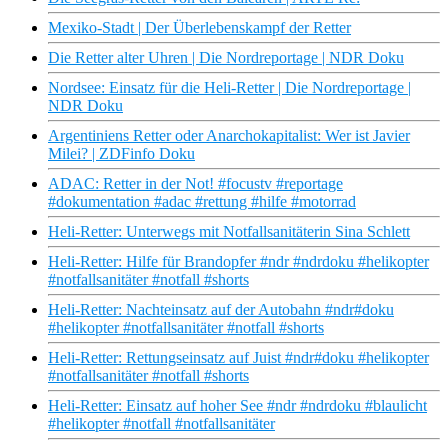
Mexiko-Stadt | Der Überlebenskampf der Retter
Die Retter alter Uhren | Die Nordreportage | NDR Doku
Nordsee: Einsatz für die Heli-Retter | Die Nordreportage |
NDR Doku
Argentiniens Retter oder Anarchokapitalist: Wer ist Javier
Milei? | ZDFinfo Doku
ADAC: Retter in der Not! #focustv #reportage
#dokumentation #adac #rettung #hilfe #motorrad
Heli-Retter: Unterwegs mit Notfallsanitäterin Sina Schlett
Heli-Retter: Hilfe für Brandopfer #ndr #ndrdoku #helikopter
#notfallsanitäter #notfall #shorts
Heli-Retter: Nachteinsatz auf der Autobahn #ndr#doku
#helikopter #notfallsanitäter #notfall #shorts
Heli-Retter: Rettungseinsatz auf Juist #ndr#doku #helikopter
#notfallsanitäter #notfall #shorts
Heli-Retter: Einsatz auf hoher See #ndr #ndrdoku #blaulicht
#helikopter #notfall #notfallsanitäter