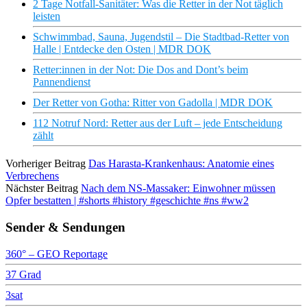
2 Tage Notfall-Sanitäter: Was die Retter in der Not täglich
leisten
Schwimmbad, Sauna, Jugendstil – Die Stadtbad-Retter von
Halle | Entdecke den Osten | MDR DOK
Retter:innen in der Not: Die Dos and Dont’s beim
Pannendienst
Der Retter von Gotha: Ritter von Gadolla | MDR DOK
112 Notruf Nord: Retter aus der Luft – jede Entscheidung
zählt
Vorheriger Beitrag
Das Harasta-Krankenhaus: Anatomie eines
Verbrechens
Nächster Beitrag
Nach dem NS-Massaker: Einwohner müssen
Opfer bestatten | #shorts #history #geschichte #ns #ww2
Sender & Sendungen
360° – GEO Reportage
37 Grad
3sat