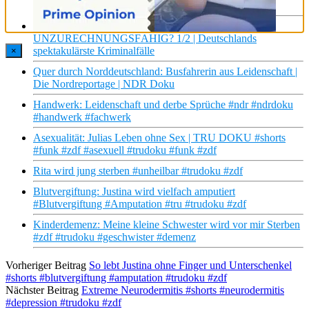
MDR DOK
Leidenschaft für DR*GEN? Mörder
UNZURECHNUNGSFÄHIG? 1/2 | Deutschlands
spektakulärste Kriminalfälle
×
Quer durch Norddeutschland: Busfahrerin aus Leidenschaft |
Die Nordreportage | NDR Doku
Handwerk: Leidenschaft und derbe Sprüche #ndr #ndrdoku
#handwerk #fachwerk
Asexualität: Julias Leben ohne Sex | TRU DOKU #shorts
#funk #zdf #asexuell #trudoku #funk #zdf
Rita wird jung sterben #unheilbar #trudoku #zdf
Blutvergiftung: Justina wird vielfach amputiert
#Blutvergiftung #Amputation #tru #trudoku #zdf
Kinderdemenz: Meine kleine Schwester wird vor mir Sterben
#zdf #trudoku #geschwister #demenz
Vorheriger Beitrag
So lebt Justina ohne Finger und Unterschenkel
#shorts #blutvergiftung #amputation #trudoku #zdf
Nächster Beitrag
Extreme Neurodermitis #shorts #neurodermitis
#depression #trudoku #zdf