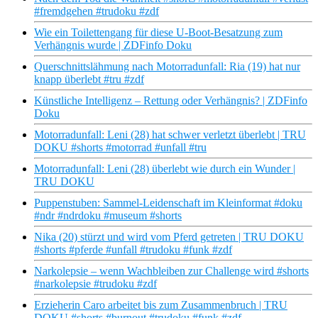
#fremdgehen #trudoku #zdf
Wie ein Toilettengang für diese U-Boot-Besatzung zum
Verhängnis wurde | ZDFinfo Doku
Querschnittslähmung nach Motorradunfall: Ria (19) hat nur
knapp überlebt #tru #zdf
Künstliche Intelligenz – Rettung oder Verhängnis? | ZDFinfo
Doku
Motorradunfall: Leni (28) hat schwer verletzt überlebt | TRU
DOKU #shorts #motorrad #unfall #tru
Motorradunfall: Leni (28) überlebt wie durch ein Wunder |
TRU DOKU
Puppenstuben: Sammel-Leidenschaft im Kleinformat #doku
#ndr #ndrdoku #museum #shorts
Nika (20) stürzt und wird vom Pferd getreten | TRU DOKU
#shorts #pferde #unfall #trudoku #funk #zdf
Narkolepsie – wenn Wachbleiben zur Challenge wird #shorts
#narkolepsie #trudoku #zdf
Erzieherin Caro arbeitet bis zum Zusammenbruch | TRU
DOKU #shorts #burnout #trudoku #funk #zdf