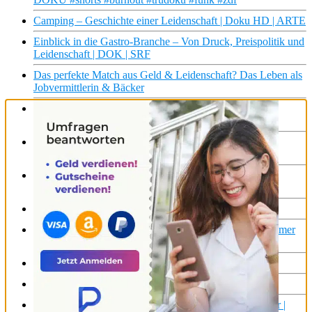
Camping – Geschichte einer Leidenschaft | Doku HD | ARTE
Einblick in die Gastro-Branche – Von Druck, Preispolitik und
Leidenschaft | DOK | SRF
Das perfekte Match aus Geld & Leidenschaft? Das Leben als
Jobvermittlerin & Bäcker
Leckeres Essen mit Leidenschaft: Er begeistert 167.000
Follower! Gio1neun, Berlins rappender Koch
Camping – Geschichte einer Leidenschaft | Doku HD
Reupload | ARTE
Leidenschaft für Schiffe: Der Kreuzfahrttester | Die
Nordreportage | NDR Doku
Bäcker aus Leidenschaft #ndr #ndrdoku #brot
Leidenschaft, Liebe und Kaisermania | Ohne Filter: Pollmer
fragt nach… LIEBE
Helfen aus Leidenschaft | ARTE Re: Reupload
Nerds: Leidenschaft oder Alltagsflucht?
Leidenschaft Raumfahrt – Der Mann, der nie im All war |