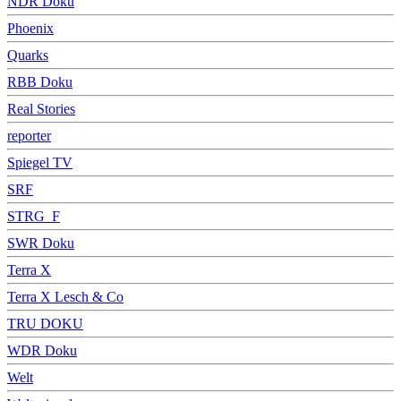
NDR Doku
Phoenix
Quarks
RBB Doku
Real Stories
reporter
Spiegel TV
SRF
STRG_F
SWR Doku
Terra X
Terra X Lesch & Co
TRU DOKU
WDR Doku
Welt