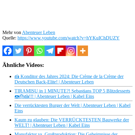
Mehr von
Abenteuer Leben
Quelle:
https://www.youtube.com/watch?v=hYKuIChDUZY
Ähnliche Videos:
🍰 Konditor des Jahres 2024: Die Crème de la Crème der
Deutschen Back-Elite! | Abenteuer Leben
TIRAMISU in 1 MINUTE?! Sebastians TOP 5 Blitzdesserts
🍩🎂🍰!!! | Abenteuer Leben | Kabel Eins
Die verrücktesten Burger der Welt | Abenteuer Leben | Kabel
Eins
Kaum zu glauben: Die VERRÜCKTESTEN Bauwerke der
WELT! | Abenteuer Leben | Kabel Eins
Manufaktur vs. Großproduktion: Die Geheimnisse der