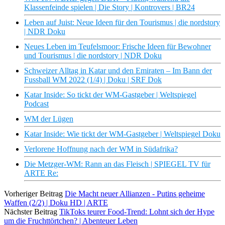
Klassenfeinde spielen | Die Story | Kontrovers | BR24
Leben auf Juist: Neue Ideen für den Tourismus | die nordstory
| NDR Doku
Neues Leben im Teufelsmoor: Frische Ideen für Bewohner
und Tourismus | die nordstory | NDR Doku
Schweizer Alltag in Katar und den Emiraten – Im Bann der
Fussball WM 2022 (1/4) | Doku | SRF Dok
Katar Inside: So tickt der WM-Gastgeber | Weltspiegel
Podcast
WM der Lügen
Katar Inside: Wie tickt der WM-Gastgeber | Weltspiegel Doku
Verlorene Hoffnung nach der WM in Südafrika?
Die Metzger-WM: Rann an das Fleisch | SPIEGEL TV für
ARTE Re:
Vorheriger Beitrag
Die Macht neuer Allianzen - Putins geheime
Waffen (2/2) | Doku HD | ARTE
Nächster Beitrag
TikToks teurer Food-Trend: Lohnt sich der Hype
um die Fruchttörtchen? | Abenteuer Leben