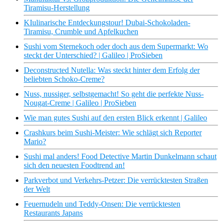
Tiramisu-Herstellung
KIulinarische Entdeckungstour! Dubai-Schokoladen-
Tiramisu, Crumble und Apfelkuchen
Sushi vom Sternekoch oder doch aus dem Supermarkt: Wo
steckt der Unterschied? | Galileo | ProSieben
Deconstructed Nutella: Was steckt hinter dem Erfolg der
beliebten Schoko-Creme?
Nuss, nussiger, selbstgemacht! So geht die perfekte Nuss-
Nougat-Creme | Galileo | ProSieben
Wie man gutes Sushi auf den ersten Blick erkennt | Galileo
Crashkurs beim Sushi-Meister: Wie schlägt sich Reporter
Mario?
Sushi mal anders! Food Detective Martin Dunkelmann schaut
sich den neuesten Foodtrend an!
Parkverbot und Verkehrs-Petzer: Die verrücktesten Straßen
der Welt
Feuernudeln und Teddy-Onsen: Die verrücktesten
Restaurants Japans