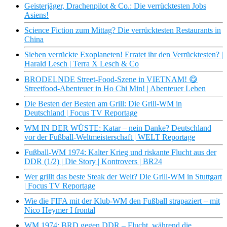
Geisterjäger, Drachenpilot & Co.: Die verrücktesten Jobs
Asiens!
Science Fiction zum Mittag? Die verrücktesten Restaurants in
China
Sieben verrückte Exoplaneten! Erratet ihr den Verrücktesten? |
Harald Lesch | Terra X Lesch & Co
BRODELNDE Street-Food-Szene in VIETNAM! 😋
Streetfood-Abenteuer in Ho Chi Min! | Abenteuer Leben
Die Besten der Besten am Grill: Die Grill-WM in
Deutschland | Focus TV Reportage
WM IN DER WÜSTE: Katar – nein Danke? Deutschland
vor der Fußball-Weltmeisterschaft | WELT Reportage
Fußball-WM 1974: Kalter Krieg und riskante Flucht aus der
DDR (1/2) | Die Story | Kontrovers | BR24
Wer grillt das beste Steak der Welt? Die Grill-WM in Stuttgart
| Focus TV Reportage
Wie die FIFA mit der Klub-WM den Fußball strapaziert – mit
Nico Heymer I frontal
WM 1974: BRD gegen DDR – Flucht, während die