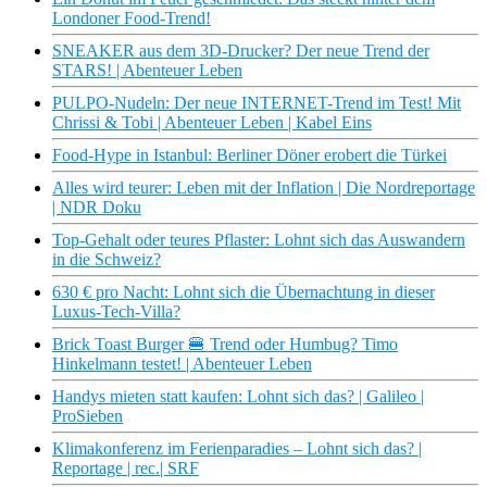
Londoner Food-Trend!
SNEAKER aus dem 3D-Drucker? Der neue Trend der
STARS! | Abenteuer Leben
PULPO-Nudeln: Der neue INTERNET-Trend im Test! Mit
Chrissi & Tobi | Abenteuer Leben | Kabel Eins
Food-Hype in Istanbul: Berliner Döner erobert die Türkei
Alles wird teurer: Leben mit der Inflation | Die Nordreportage
| NDR Doku
Top-Gehalt oder teures Pflaster: Lohnt sich das Auswandern
in die Schweiz?
630 € pro Nacht: Lohnt sich die Übernachtung in dieser
Luxus-Tech-Villa?
Brick Toast Burger 🍔 Trend oder Humbug? Timo
Hinkelmann testet! | Abenteuer Leben
Handys mieten statt kaufen: Lohnt sich das? | Galileo |
ProSieben
Klimakonferenz im Ferienparadies – Lohnt sich das? |
Reportage | rec.| SRF