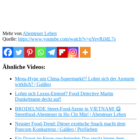
Mehr von
Abenteuer Leben
Quelle:
https://www.youtube.com/watch?v=qYevRiJdL7s
Ähnliche Videos:
Mega-Hype um China-Supermarkt!? Lohnt sich der Ansturm
wirklich? | Galileo
Lohnt sich Luxus-Eintopf? Food Detective Martin
Dunkelmann deckt auf!
BRODELNDE Street-Food-Szene in VIETNAM! 😋
Streetfood-Abenteuer in Ho Chi Min! | Abenteuer Leben
Neuster Food-Trend: Dieser exotische Snack macht dem
Popcorn Konkurrenz | Galileo | ProSieben
Ein Donut im Feuer geschmiedet: Das steckt hinter dem