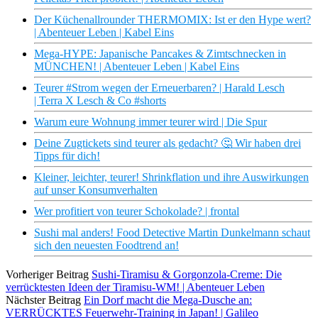
Der Küchenallrounder THERMOMIX: Ist er den Hype wert?
| Abenteuer Leben | Kabel Eins
Mega-HYPE: Japanische Pancakes & Zimtschnecken in
MÜNCHEN! | Abenteuer Leben | Kabel Eins
Teurer #Strom wegen der Erneuerbaren? | Harald Lesch
| Terra X Lesch & Co #shorts
Warum eure Wohnung immer teurer wird | Die Spur
Deine Zugtickets sind teurer als gedacht? 🤔 Wir haben drei
Tipps für dich!
Kleiner, leichter, teurer! Shrinkflation und ihre Auswirkungen
auf unser Konsumverhalten
Wer profitiert von teurer Schokolade? | frontal
Sushi mal anders! Food Detective Martin Dunkelmann schaut
sich den neuesten Foodtrend an!
Vorheriger Beitrag
Sushi-Tiramisu & Gorgonzola-Creme: Die
verrücktesten Ideen der Tiramisu-WM! | Abenteuer Leben
Nächster Beitrag
Ein Dorf macht die Mega-Dusche an:
VERRÜCKTES Feuerwehr-Training in Japan! | Galileo