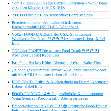
Vom 17. Juni 1953 bis zur Letzten Generation – Wofür lohnt
es sich zu kämpfen? | MDR DOK
200.000 Euro für Elite-Hotelschule: Lohnt sich das?
Premiere auf hoher See: Lohnt sich das neue
Kreuzfahrtschiff? | SPIEGEL TV für Sat.1
Gößter FOOD MARKET der USA: Smorgasburg –
Woodstock fürs Essen 🍔🍕🍟!!! | Abenteuer Leben | Kabel
Eins
TOP oder FLOP?! Die neusten Food Trends🍟🍔🍕!!! |
Abenteuer Leben | Kabel Eins
Fast Food Hacker: Köfte | Abenteuer Leben | Kabel Eins
„Albondigas mit Patatas Bravas“ – Beliebtes Mallorca-Food
mit ACHIM! | Abenteuer Leben | Kabel Eins
FIRE FOOD. Grillen & Kochen direkt im Feuer! | Abenteuer
Leben | Kabel Eins
FOOD-PAIRING! 🥩🍿 Ungewöhnliche Kombinationen:
Wenn Steak auf Popcorn trifft | Abenteuer Leben
Erdbeer-Matcha-SANDWICH? 😍 Japanische Food-Trends:
Felicitas Then probiert! | Abenteuer Leben