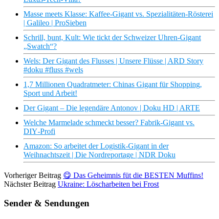
Masse meets Klasse: Kaffee-Gigant vs. Spezialitäten-Rösterei
| Galileo | ProSieben
Schrill, bunt, Kult: Wie tickt der Schweizer Uhren-Gigant
„Swatch“?
Wels: Der Gigant des Flusses | Unsere Flüsse | ARD Story
#doku #fluss #wels
1,7 Millionen Quadratmeter: Chinas Gigant für Shopping,
Sport und Arbeit!
Der Gigant – Die legendäre Antonov | Doku HD | ARTE
Welche Marmelade schmeckt besser? Fabrik‑Gigant vs.
DIY‑Profi
Amazon: So arbeitet der Logistik-Gigant in der
Weihnachtszeit | Die Nordreportage | NDR Doku
Vorheriger Beitrag
😋 Das Geheimnis füt die BESTEN Muffins!
Nächster Beitrag
Ukraine: Löscharbeiten bei Frost
Sender & Sendungen