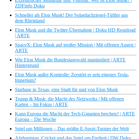
Exzentrischer Milliardär und Visionär: Wer ist Elon Musk? |
ZDFinfo Doku
Schneller als Elon Musk! Der Solardachziegel-Tüftler aus
dem Rheinland
Elon Musk und die Twitter-Übernahme | Doku HD Reupload
| ARTE
SpaceX: Elon Musk auf großer Mission | Mit offenen Augen |
ARTE
Wie Elon Musk die Bundestagswahl manipuliert | ARTE
Hintergrund
Elon Musk außer Kontrolle: Zerstört er sein eigenes Tesla-
Imperium?
Starbase in Texas, eine Stadt für und von Elon Musk
Trump & Musk: die Macht des Netzwerks | Mit offenen
Karten – Im Fokus | ARTE
Kann Europa die Macht der Tech-Giganten brechen? | ARTE
Europa – Die Woche
Spiel um Millionen – Das größte E-Sport-Turnier der Welt
Afghanistan, Cricket und das Spiel um Freiheit | DW Doku