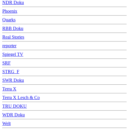
NDR Doku
Phoenix
Quarks
RBB Doku
Real Stories
reporter
Spiegel TV
SRF
STRG_F
SWR Doku
Terra X
Terra X Lesch & Co
TRU DOKU
WDR Doku
Welt