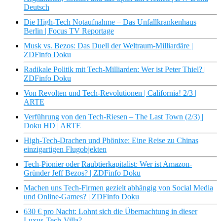
Deutsch
Die High-Tech Notaufnahme – Das Unfallkrankenhaus
Berlin | Focus TV Reportage
Musk vs. Bezos: Das Duell der Weltraum-Milliardäre |
ZDFinfo Doku
Radikale Politik mit Tech-Milliarden: Wer ist Peter Thiel? |
ZDFinfo Doku
Von Revolten und Tech-Revolutionen | California! 2/3 |
ARTE
Verführung von den Tech-Riesen – The Last Town (2/3) |
Doku HD | ARTE
High-Tech-Drachen und Phönixe: Eine Reise zu Chinas
einzigartigen Flugobjekten
Tech-Pionier oder Raubtierkapitalist: Wer ist Amazon-
Gründer Jeff Bezos? | ZDFinfo Doku
Machen uns Tech-Firmen gezielt abhängig von Social Media
und Online-Games? | ZDFinfo Doku
630 € pro Nacht: Lohnt sich die Übernachtung in dieser
Luxus-Tech-Villa?