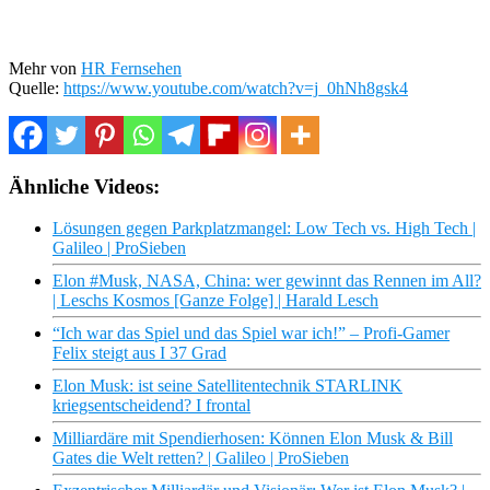
Mehr von
HR Fernsehen
Quelle:
https://www.youtube.com/watch?v=j_0hNh8gsk4
Ähnliche Videos:
Lösungen gegen Parkplatzmangel: Low Tech vs. High Tech |
Galileo | ProSieben
Elon #Musk, NASA, China: wer gewinnt das Rennen im All?
| Leschs Kosmos [Ganze Folge] | Harald Lesch
“Ich war das Spiel und das Spiel war ich!” – Profi-Gamer
Felix steigt aus I 37 Grad
Elon Musk: ist seine Satellitentechnik STARLINK
kriegsentscheidend? I frontal
Milliardäre mit Spendierhosen: Können Elon Musk & Bill
Gates die Welt retten? | Galileo | ProSieben