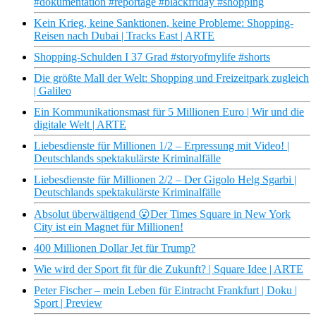
#dokumentation #reportage #blackfriday #shopping
Kein Krieg, keine Sanktionen, keine Probleme: Shopping-
Reisen nach Dubai | Tracks East | ARTE
Shopping-Schulden I 37 Grad #storyofmylife #shorts
Die größte Mall der Welt: Shopping und Freizeitpark zugleich
| Galileo
Ein Kommunikationsmast für 5 Millionen Euro | Wir und die
digitale Welt | ARTE
Liebesdienste für Millionen 1/2 – Erpressung mit Video! |
Deutschlands spektakulärste Kriminalfälle
Liebesdienste für Millionen 2/2 – Der Gigolo Helg Sgarbi |
Deutschlands spektakulärste Kriminalfälle
Absolut überwältigend 😮Der Times Square in New York
City ist ein Magnet für Millionen!
400 Millionen Dollar Jet für Trump?
Wie wird der Sport fit für die Zukunft? | Square Idee | ARTE
Peter Fischer – mein Leben für Eintracht Frankfurt | Doku |
Sport | Preview