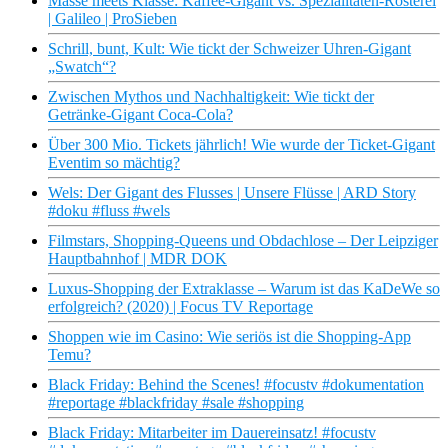
Masse meets Klasse: Kaffee-Gigant vs. Spezialitäten-Rösterei
| Galileo | ProSieben
Schrill, bunt, Kult: Wie tickt der Schweizer Uhren-Gigant
„Swatch“?
Zwischen Mythos und Nachhaltigkeit: Wie tickt der
Getränke-Gigant Coca-Cola?
Über 300 Mio. Tickets jährlich! Wie wurde der Ticket-Gigant
Eventim so mächtig?
Wels: Der Gigant des Flusses | Unsere Flüsse | ARD Story
#doku #fluss #wels
Filmstars, Shopping-Queens und Obdachlose – Der Leipziger
Hauptbahnhof | MDR DOK
Luxus-Shopping der Extraklasse – Warum ist das KaDeWe so
erfolgreich? (2020) | Focus TV Reportage
Shoppen wie im Casino: Wie seriös ist die Shopping-App
Temu?
Black Friday: Behind the Scenes! #focustv #dokumentation
#reportage #blackfriday #sale #shopping
Black Friday: Mitarbeiter im Dauereinsatz! #focustv