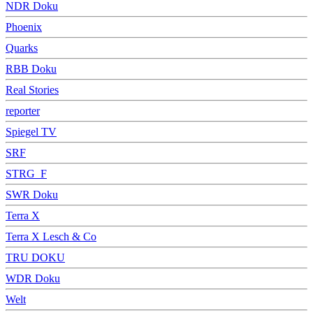
NDR Doku
Phoenix
Quarks
RBB Doku
Real Stories
reporter
Spiegel TV
SRF
STRG_F
SWR Doku
Terra X
Terra X Lesch & Co
TRU DOKU
WDR Doku
Welt