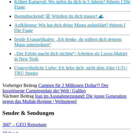
Kölner Karneval: Wo siehst du dich in 5 Jahren? #shorts I Die
Frage
Beeindruckend! 😮 Würdest du dich trauen? 🌊
Aufklärung: Wie hat dich deine Mama aufgeklärt? #shorts I
Die Frage
Inside Evangelikalen: „Ich denke, du solltest dich deinem
Mann unterordnen“
„Der Erfolg macht dich süchtig“: Arbeiten als Luxus-Makler
in New York
Ungewöhnliche Liebe: Ich liebe dich, nicht dein Alter (1/3) |
TRU Stories
Vorheriger Beitrag
Campen für 2 Millionen Dollar?! Der
luxuriöseste Campingplatz der Welt | Galileo
Nächster Beitrag
Iran im Ausnahmezustand: Die junge Generation
gegen das Mullah-Regime | Weltspiegel
Sender & Sendungen
360° – GEO Reportage