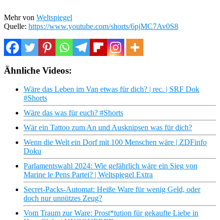
Mehr von
Weltspiegel
Quelle:
https://www.youtube.com/shorts/6pjMC7Av0S8
Ähnliche Videos:
Wäre das Leben im Van etwas für dich? | rec. | SRF Dok
#Shorts
Wäre das was für euch? #Shorts
Wär ein Tattoo zum An und Ausknipsen was für dich?
Wenn die Welt ein Dorf mit 100 Menschen wäre | ZDFinfo
Doku
Parlamentswahl 2024: Wie gefährlich wäre ein Sieg von
Marine le Pens Partei? | Weltspiegel Extra
Secret-Packs-Automat: Heiße Ware für wenig Geld, oder
doch nur unnützes Zeug?
Vom Traum zur Ware: Prost*tution für gekaufte Liebe in