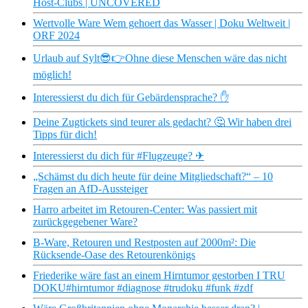
Host-Clubs | UNCOVERED
Wertvolle Ware Wem gehoert das Wasser | Doku Weltweit |
ORF 2024
Urlaub auf Sylt😎👉Ohne diese Menschen wäre das nicht
möglich!
Interessierst du dich für Gebärdensprache? ✋
Deine Zugtickets sind teurer als gedacht? 🤔 Wir haben drei
Tipps für dich!
Interessierst du dich für #Flugzeuge? ✈
„Schämst du dich heute für deine Mitgliedschaft?“ – 10
Fragen an AfD-Aussteiger
Harro arbeitet im Retouren-Center: Was passiert mit
zurückgegebener Ware?
B-Ware, Retouren und Restposten auf 2000m²: Die
Rücksende-Oase des Retourenkönigs
Friederike wäre fast an einem Hirntumor gestorben I TRU
DOKU#hirntumor #diagnose #trudoku #funk #zdf