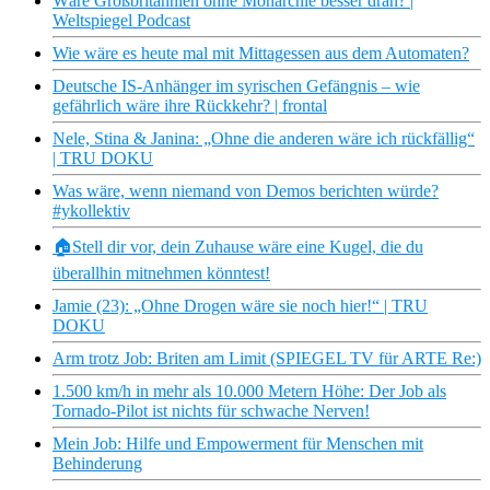
Wäre Großbritannien ohne Monarchie besser dran? |
Weltspiegel Podcast
Wie wäre es heute mal mit Mittagessen aus dem Automaten?
Deutsche IS-Anhänger im syrischen Gefängnis – wie
gefährlich wäre ihre Rückkehr? | frontal
Nele, Stina & Janina: „Ohne die anderen wäre ich rückfällig“
| TRU DOKU
Was wäre, wenn niemand von Demos berichten würde?
#ykollektiv
🏠Stell dir vor, dein Zuhause wäre eine Kugel, die du
überallhin mitnehmen könntest!
Jamie (23): „Ohne Drogen wäre sie noch hier!“ | TRU
DOKU
Arm trotz Job: Briten am Limit (SPIEGEL TV für ARTE Re:)
1.500 km/h in mehr als 10.000 Metern Höhe: Der Job als
Tornado-Pilot ist nichts für schwache Nerven!
Mein Job: Hilfe und Empowerment für Menschen mit
Behinderung