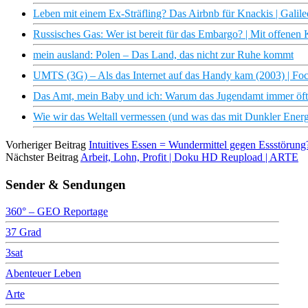
Leben mit einem Ex-Sträfling? Das Airbnb für Knackis | Galile
Russisches Gas: Wer ist bereit für das Embargo? | Mit offene
mein ausland: Polen – Das Land, das nicht zur Ruhe kommt
UMTS (3G) – Als das Internet auf das Handy kam (2003) | Fo
Das Amt, mein Baby und ich: Warum das Jugendamt immer öft
Wie wir das Weltall vermessen (und was das mit Dunkler Energ
Vorheriger Beitrag
Intuitives Essen = Wundermittel gegen Essstörung?
Nächster Beitrag
Arbeit, Lohn, Profit | Doku HD Reupload | ARTE
Sender & Sendungen
360° – GEO Reportage
37 Grad
3sat
Abenteuer Leben
Arte