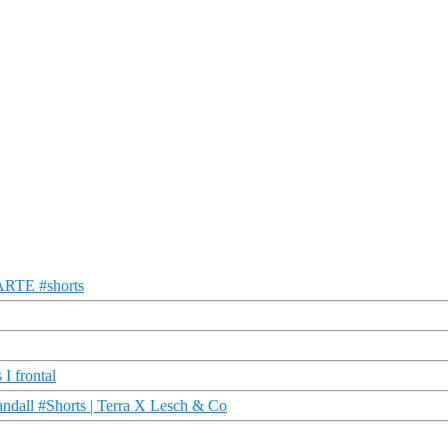
 ARTE #shorts
 I frontal
ndall #Shorts | Terra X Lesch & Co