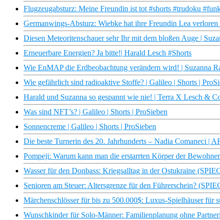
Flugzeugabsturz: Meine Freundin ist tot #shorts #trudoku #fun
Germanwings-Absturz: Wiebke hat ihre Freundin Lea verloren 
Diesen Meteoritenschauer sehr Ihr mit dem bloßen Auge | Suz
Erneuerbare Energien? Ja bitte!| Harald Lesch #Shorts
Wie EnMAP die Erdbeobachtung verändern wird! | Suzanna Ra
Wie gefährlich sind radioaktive Stoffe? | Galileo | Shorts | ProS
Harald und Suzanna so gespannt wie nie! | Terra X Lesch & Co
Was sind NFT’s? | Galileo | Shorts | ProSieben
Sonnencreme | Galileo | Shorts | ProSieben
Die beste Turnerin des 20. Jahrhunderts – Nadia Comaneci | A
Pompeji: Warum kann man die erstarrten Körper der Bewohner
Wasser für den Donbass: Kriegsalltag in der Ostukraine (SP
Senioren am Steuer: Altersgrenze für den Führerschein? (SP
Märchenschlösser für bis zu 500.000$: Luxus-Spielhäuser für su
Wunschkinder für Solo-Männer: Familienplanung ohne Partn