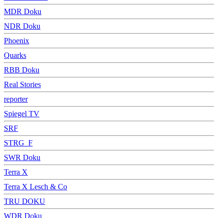
MDR Doku
NDR Doku
Phoenix
Quarks
RBB Doku
Real Stories
reporter
Spiegel TV
SRF
STRG_F
SWR Doku
Terra X
Terra X Lesch & Co
TRU DOKU
WDR Doku