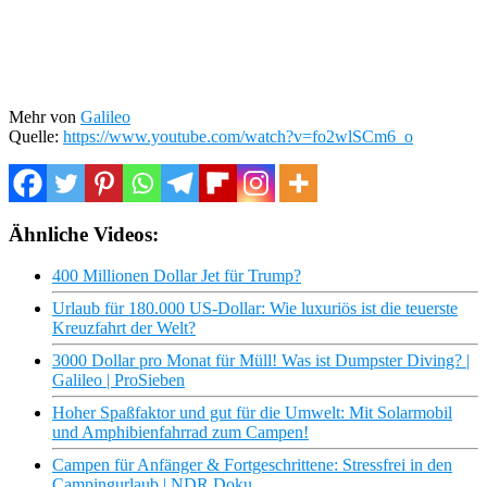
Mehr von
Galileo
Quelle:
https://www.youtube.com/watch?v=fo2wlSCm6_o
Ähnliche Videos:
400 Millionen Dollar Jet für Trump?
Urlaub für 180.000 US-Dollar: Wie luxuriös ist die teuerste
Kreuzfahrt der Welt?
3000 Dollar pro Monat für Müll! Was ist Dumpster Diving? |
Galileo | ProSieben
Hoher Spaßfaktor und gut für die Umwelt: Mit Solarmobil
und Amphibienfahrrad zum Campen!
Campen für Anfänger & Fortgeschrittene: Stressfrei in den
Campingurlaub | NDR Doku