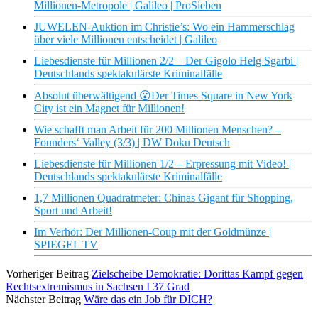
Millionen-Metropole | Galileo | ProSieben
JUWELEN-Auktion im Christie’s: Wo ein Hammerschlag
über viele Millionen entscheidet | Galileo
Liebesdienste für Millionen 2/2 – Der Gigolo Helg Sgarbi |
Deutschlands spektakulärste Kriminalfälle
Absolut überwältigend 😮Der Times Square in New York
City ist ein Magnet für Millionen!
Wie schafft man Arbeit für 200 Millionen Menschen? –
Founders‘ Valley (3/3) | DW Doku Deutsch
Liebesdienste für Millionen 1/2 – Erpressung mit Video! |
Deutschlands spektakulärste Kriminalfälle
1,7 Millionen Quadratmeter: Chinas Gigant für Shopping,
Sport und Arbeit!
Im Verhör: Der Millionen-Coup mit der Goldmünze |
SPIEGEL TV
Vorheriger Beitrag
Zielscheibe Demokratie: Dorittas Kampf gegen
Rechtsextremismus in Sachsen I 37 Grad
Nächster Beitrag
Wäre das ein Job für DICH?