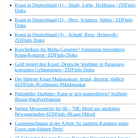
Knast in Deutschland (1) – Strafe, Liebe, Hoffnung | ZDFinfo
Doku
Knast in Deutschland (2) – Herz, Schmerz, Sühne | ZDFinfo
Doku
Knast in Deutschland (3) – Schuld, Reue, Heimweh |
ZDFinfo Doku
Kuschelkurs für Mafia-Gangster? Armeniens besonderes
Knast-Konzept | ZDFinfo Doku
Geld regiert den Knast: Deutsche Straftäter in Paraguays
korrupten Gefängnissen | ZDFinfo Doku
Der härteste Knast Madagaskars: brutal, dreckig, tödlich
#ZDFinfo #Gefängnis #Madagaskar
Pädophiler Straftäter: Kann er sich kontrollieren? #zdfinfo
#knast #strafverfolgung
Sieben Messerstiche für 60 – 70€: Mord aus niedrigen
Beweggründen #ZDFinfo #Knast #Mord
Gaumenschmaus in der Arbeit: So zaubern Kantinen gutes
Essen zum kleinen Preis!