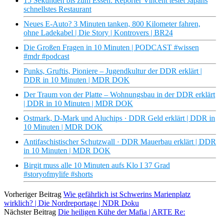
15 Sekunden bis zum Essen: Reporter Vincent testet Japans
schnellstes Restaurant
Neues E-Auto? 3 Minuten tanken, 800 Kilometer fahren,
ohne Ladekabel | Die Story | Kontrovers | BR24
Die Großen Fragen in 10 Minuten | PODCAST #wissen
#mdr #podcast
Punks, Gruftis, Pioniere – Jugendkultur der DDR erklärt |
DDR in 10 Minuten | MDR DOK
Der Traum von der Platte – Wohnungsbau in der DDR erklärt
| DDR in 10 Minuten | MDR DOK
Ostmark, D-Mark und Aluchips · DDR Geld erklärt | DDR in
10 Minuten | MDR DOK
Antifaschistischer Schutzwall · DDR Mauerbau erklärt | DDR
in 10 Minuten | MDR DOK
Birgit muss alle 10 Minuten aufs Klo I 37 Grad
#storyofmylife #shorts
Vorheriger Beitrag
Wie gefährlich ist Schwerins Marienplatz
wirklich? | Die Nordreportage | NDR Doku
Nächster Beitrag
Die heiligen Kühe der Mafia | ARTE Re: