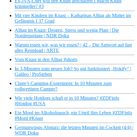
Ex-JVA-Chef will den Knast abschaffen I Macht Knast
krimineller? #3
Mit vier Kindern im Knast – Katharinas Alltag als Mutter im
Gefängnis I 37 Grad
Alltag im Knast: Drogen, Stress und wenig Platz | Die
Nordreportage | NDR Doku
Warum essen wir, was wir essen? | 42 – Die Antwort auf fast
alles Reupload | ARTE
Vom Knast in den Alltag #shorts
In 3-Minuten zum neuen Job? So gut funktioniert „Hokify“ |
Galileo | ProSieben
Claire’s Camping-Experiment: In 10 Minuten zum
vollwertigen Camper?
Wie viele Hotdogs schaft er in 10 Minuten? #ZDFinfo
#Hotdog #USA
Ein Mord im Alkoholrausch, ein Urteil fürs Leben #ZDFinfo
#Mord #Knast
Germanwings-Absturz: die letzten Minuten im Cockpit (4/4) |
WDR Doku