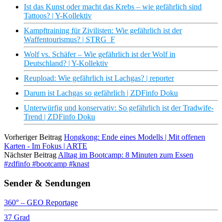
Ist das Kunst oder macht das Krebs – wie gefährlich sind
Tattoos? | Y-Kollektiv
Kampftraining für Zivilisten: Wie gefährlich ist der
Waffentourismus? | STRG_F
Wolf vs. Schäfer – Wie gefährlich ist der Wolf in
Deutschland? | Y-Kollektiv
Reupload: Wie gefährlich ist Lachgas? | reporter
Darum ist Lachgas so gefährlich | ZDFinfo Doku
Unterwürfig und konservativ: So gefährlich ist der Tradwife-
Trend | ZDFinfo Doku
Vorheriger Beitrag
Hongkong: Ende eines Modells | Mit offenen
Karten - Im Fokus | ARTE
Nächster Beitrag
Alltag im Bootcamp: 8 Minuten zum Essen
#zdfinfo #bootcamp #knast
Sender & Sendungen
360° – GEO Reportage
37 Grad