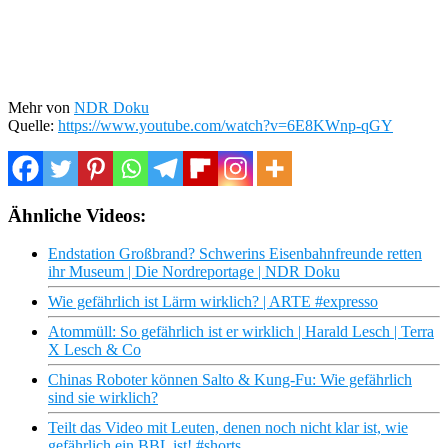
Mehr von
NDR Doku
Quelle:
https://www.youtube.com/watch?v=6E8KWnp-qGY
Ähnliche Videos:
Endstation Großbrand? Schwerins Eisenbahnfreunde retten
ihr Museum | Die Nordreportage | NDR Doku
Wie gefährlich ist Lärm wirklich? | ARTE #expresso
Atommüll: So gefährlich ist er wirklich | Harald Lesch | Terra
X Lesch & Co
Chinas Roboter können Salto & Kung-Fu: Wie gefährlich
sind sie wirklich?
Teilt das Video mit Leuten, denen noch nicht klar ist, wie
gefährlich ein BBL ist! #shorts