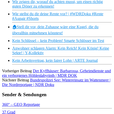
Wir zeigen dir, worauf du achten musst, um einen richtig
guten Döner zu erkennen!
Wie stellst du dir deine Rente vor? | #WDRDoku #Rente
#Aupair #Shorts
🏠Stell dir vor, dein Zuhause wäre eine Kugel, die du
überallhin mitnehmen könntest!
Kein Schlüssel – kein Problem! Smarte Schlösser im Test
Anwohner schlagen Alarm: Kein Reich! Kein König! Keine
Sekte! | Y-Kollektiv
Kein Arbeitsvertrag, kein fairer Lohn | ARTE Journal
Vorheriger Beitrag
Der Kyffhäuser: Barbarossa, Geheimdienste und
ein verborgenes Höhlenlabyrinth | MDR DOK
Nächster Beitrag
Bundespolizei See: Wintereinsatz im Wattenmeer |
Die Nordreportage | NDR Doku
Sender & Sendungen
360° – GEO Reportage
37 Grad