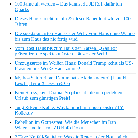
100 Jahre alt werden – Das kannst du JETZT dafür tun |
Quarks
Dieses Haus spricht mit dir & dieser Bauer lebt wie vor 100
Jahren
Die spektakulärsten Häuser der Welt: Vom Haus ohne Wände
bis zum Haus das nie fertig wird
Vom Rost-Haus bis zum Haus der Katzen! „Galileo“
präsentiert die spektakulärsten Häuser der Welt!
Umzugsstress im Weißen Haus: Donald Trump kehrt als US-
Präsident ins Weiße Haus zurück!
Mythos Saturnringe: Darum hat sie kein anderer! | Harald
Lesch | Terra X Lesch & Co
Kein Stress, kein Drama: So planst du deinen perfekten
Urlaub zum günstigen Preis!
Jung & keine Kohle: Was kann ich mir noch leisten? | Y-
Kollektiv
Rebellion im Gottesstaat: Wie die Menschen im Iran
Widerstand leisten | ZDFinfo Doku
2 Tage Notfall-Sanitäter: Was die Retter in der Not täglich