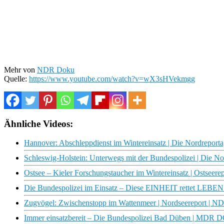
Mehr von
NDR Doku
Quelle:
https://www.youtube.com/watch?v=wX3sHVekmgg
Ähnliche Videos:
Hannover: Abschleppdienst im Wintereinsatz | Die Nordrepor
Schleswig-Holstein: Unterwegs mit der Bundespolizei | Die 
Ostsee – Kieler Forschungstaucher im Wintereinsatz | Ostseer
Die Bundespolizei im Einsatz – Diese EINHEIT rettet LEBEN 
Zugvögel: Zwischenstopp im Wattenmeer | Nordseereport | 
Immer einsatzbereit – Die Bundespolizei Bad Düben | MDR 