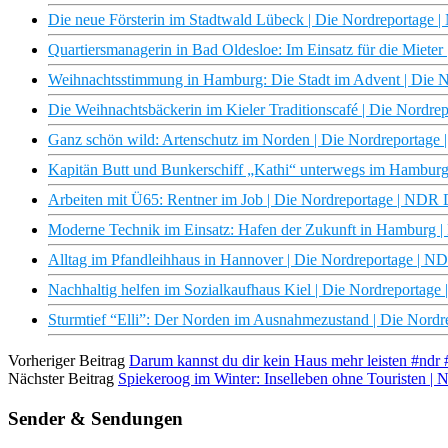
Die neue Försterin im Stadtwald Lübeck | Die Nordreportage
Quartiersmanagerin in Bad Oldesloe: Im Einsatz für die Miete
Weihnachtsstimmung in Hamburg: Die Stadt im Advent | Die 
Die Weihnachtsbäckerin im Kieler Traditionscafé | Die Nordr
Ganz schön wild: Artenschutz im Norden | Die Nordreportag
Kapitän Butt und Bunkerschiff „Kathi“ unterwegs im Hambur
Arbeiten mit Ü65: Rentner im Job | Die Nordreportage | NDR
Moderne Technik im Einsatz: Hafen der Zukunft in Hamburg 
Alltag im Pfandleihhaus in Hannover | Die Nordreportage | 
Nachhaltig helfen im Sozialkaufhaus Kiel | Die Nordreportag
Sturmtief “Elli”: Der Norden im Ausnahmezustand | Die Nord
Vorheriger Beitrag
Darum kannst du dir kein Haus mehr leisten #ndr
Nächster Beitrag
Spiekeroog im Winter: Inselleben ohne Touristen |
Sender & Sendungen