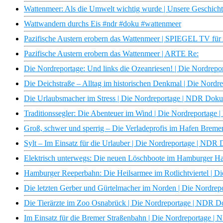
Wattenmeer: Als die Umwelt wichtig wurde | Unsere Geschic
Wattwandern durchs Eis #ndr #doku #wattenmeer
Pazifische Austern erobern das Wattenmeer | SPIEGEL TV fü
Pazifische Austern erobern das Wattenmeer | ARTE Re:
Die Nordreportage: Und links die Ozeanriesen! | Die Nordrep
Die Deichstraße – Alltag im historischen Denkmal | Die Nord
Die Urlaubsmacher im Stress | Die Nordreportage | NDR Doku
Traditionssegler: Die Abenteuer im Wind | Die Nordreportage
Groß, schwer und sperrig – Die Verladeprofis im Hafen Brem
Sylt – Im Einsatz für die Urlauber | Die Nordreportage | NDR
Elektrisch unterwegs: Die neuen Löschboote im Hamburger H
Hamburger Reeperbahn: Die Heilsarmee im Rotlichtviertel | 
Die letzten Gerber und Gürtelmacher im Norden | Die Nordre
Die Tierärzte im Zoo Osnabrück | Die Nordreportage | NDR 
Im Einsatz für die Bremer Straßenbahn | Die Nordreportage 