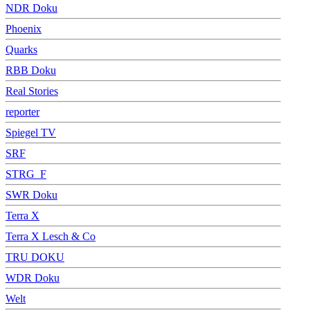
NDR Doku
Phoenix
Quarks
RBB Doku
Real Stories
reporter
Spiegel TV
SRF
STRG_F
SWR Doku
Terra X
Terra X Lesch & Co
TRU DOKU
WDR Doku
Welt