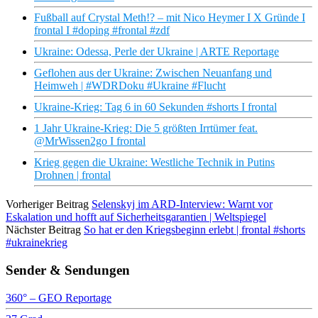
Fußball auf Crystal Meth!? – mit Nico Heymer I X Gründe I
frontal I #doping #frontal #zdf
Ukraine: Odessa, Perle der Ukraine | ARTE Reportage
Geflohen aus der Ukraine: Zwischen Neuanfang und
Heimweh | #WDRDoku #Ukraine #Flucht
Ukraine-Krieg: Tag 6 in 60 Sekunden #shorts I frontal
1 Jahr Ukraine-Krieg: Die 5 größten Irrtümer feat.
@MrWissen2go I frontal
Krieg gegen die Ukraine: Westliche Technik in Putins
Drohnen | frontal
Vorheriger Beitrag
Selenskyj im ARD-Interview: Warnt vor
Eskalation und hofft auf Sicherheitsgarantien | Weltspiegel
Nächster Beitrag
So hat er den Kriegsbeginn erlebt | frontal #shorts
#ukrainekrieg
Sender & Sendungen
360° – GEO Reportage