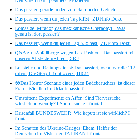
Deutschen Bahn | Galileo | ProSieben
Das passiert gerade in den zurückeroberten Gebieten
Das passiert wenn du jeden Tag kiffst | ZDFinfo Doku
Lomas del Mirador, das mexikanische Chernobyl – Was
genau ist dort passiert?
Das passiert, wenn du jeden Tag S3x hast | ZDFinfo Doku
Q&A zu «Abfallberge wegen Fast Fashion– Das passiert mit
unseren Altkleidern» | rec. | SRF
Leitstelle und Rettungsdienst: Das passiert, wenn wir die 112
rufen | Die Story | Kontrovers | BR24
😳Das Horror Szenario eines jeden Badebesuchers, ist dieser
Frau tatsächlich im Urlaub passiert!
Umstrittene Experimente an Affen: Sind Tierversuche
wirklich notwendig? I Spurensuche I frontal
Krisenfall BUNDESWEHR: Wie kaputt ist sie wirklich? I
frontal
Im Schatten des Ukraine-Krieges: Ehem. Helfer der
Deutschen im Visier der TALIBAN I frontal