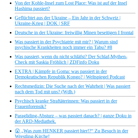
Von der Kohle-Insel zum Lost Place: Was ist auf der Insel
Hashima passiert?
Geflüchtet aus der Ukraine – Ein Jahr in der Schweiz |
Ukraine-Krieg | DOK | SRF
Deutsche in der Ukraine: freiwillig Minen beseitigen I frontal
Was passiert in der Psychiatrie mit mir? | Warum sind
psychische Krankheiten noch immer ein Tabu? #8
Was passiert, wenn du nicht schläfst? Der Schlaf-Mythen-
Check mit Saskia Fröhlich | ZDFinfo Doku
EXTRA | Kämpfe in Goma: was passiert in der
Demokratischen Republik Kongo? | Weltspiegel Podcast
Rechtsmedizin: Die Suche nach der Wahrheit | Was passiert
nach dem Tod mit uns? (Wdh.)
Psychisch kranke Straftäterinnen: Was passiert in der
Frauenforensik?
Paragliding-Absturz – was passiert danach? | ganze Doku in
der ARD-Mediathek.
😮 „Was zum HENKER passiert hier!?“ Zu Besuch in der
Wrestling-Kirche!