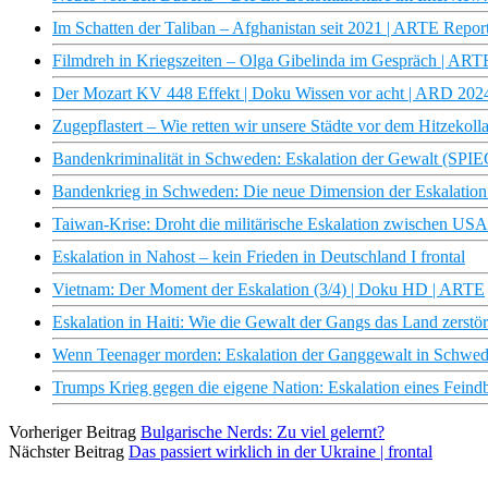
Im Schatten der Taliban – Afghanistan seit 2021 | ARTE Repor
Filmdreh in Kriegszeiten – Olga Gibelinda im Gespräch | ART
Der Mozart KV 448 Effekt | Doku Wissen vor acht | ARD 202
Zugepflastert – Wie retten wir unsere Städte vor dem Hitzekoll
Bandenkriminalität in Schweden: Eskalation der Gewalt (SP
Bandenkrieg in Schweden: Die neue Dimension der Eskalati
Taiwan-Krise: Droht die militärische Eskalation zwischen US
Eskalation in Nahost – kein Frieden in Deutschland I frontal
Vietnam: Der Moment der Eskalation (3/4) | Doku HD | ARTE
Eskalation in Haiti: Wie die Gewalt der Gangs das Land zerstö
Wenn Teenager morden: Eskalation der Ganggewalt in Schwe
Trumps Krieg gegen die eigene Nation: Eskalation eines Feind
Vorheriger Beitrag
Bulgarische Nerds: Zu viel gelernt?
Nächster Beitrag
Das passiert wirklich in der Ukraine | frontal