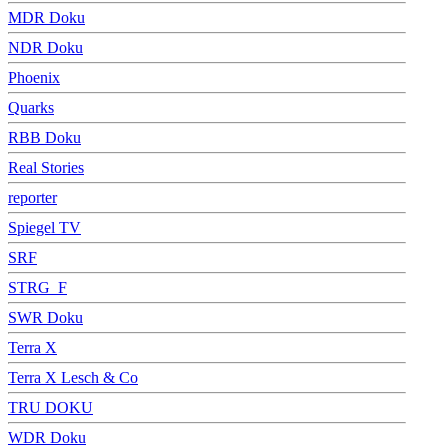
MDR Doku
NDR Doku
Phoenix
Quarks
RBB Doku
Real Stories
reporter
Spiegel TV
SRF
STRG_F
SWR Doku
Terra X
Terra X Lesch & Co
TRU DOKU
WDR Doku