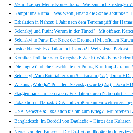
Mein Koerper Meine Konzentration Wie kann ich sie steiger
Kampf ums Klima – Was wenn jemand die Sonne abdunkelt 
Eskalation in Nahost: 1 Jahr nach dem Terrorangriff der Hamas 
Selenskyj und Putin: Warum in der Türkei? | Mit offenen Kart
Selenskyj in Paris: Der Krieg der Drohnen | Mit offenen Kart
Inside Nahost: Eskalation im Libanon? I Weltspiegel Podcast
Komiker, Politiker oder Kriegsheld: Wer ist Wolodymyr Selen
Die ungewöhnliche Geschichte der Putin-, Kim Jong-Un- und
Selenskyj: Vom Entertainer zum Staatsmann (1/2) | Doku HD 
Wie aus „Wolodja“ Präsident Selenskyj wurde (2/2) | Doku H
Flaggenmarsch in Jerusalem: Eskalation durch Nationalistisch-
Eskalation in Nahost: USA und Großbritannien wehren sich ge
USA-Venezuela: Eskalation bis hin zum Krieg? | Mit offenen 
Bangladesch: Im Bordell von Daulatdia – Hinter den Kulisse
Neues von den Buberts – Die Ex-Lottomillionäre im Interview