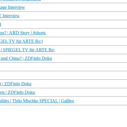
tage Interview
E Interview
4
aps? | ARD Story | #shorts
IEGEL TV für ARTE Re:)
on | SPIEGEL TV für ARTE Re:
A und China? | ZDFinfo Doku
rt | ZDFinfo Doku
den | ZDFinfo Doku
bildes | Thilo Mischke SPECIAL | Galileo