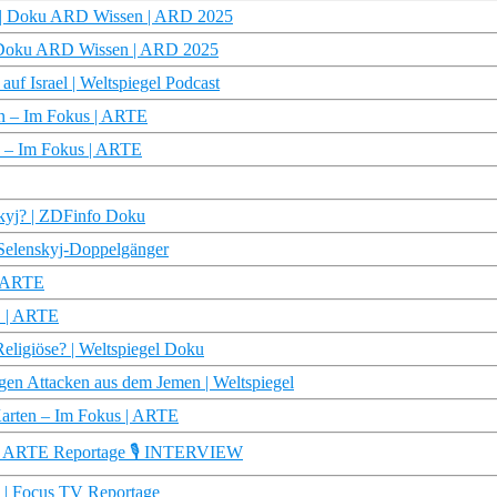
n? | Doku ARD Wissen | ARD 2025
| Doku ARD Wissen | ARD 2025
auf Israel | Weltspiegel Podcast
en – Im Fokus | ARTE
en – Im Fokus | ARTE
skyj? | ZDFinfo Doku
 Selenskyj-Doppelgänger
| ARTE
D | ARTE
Religiöse? | Weltspiegel Doku
gen Attacken aus dem Jemen | Weltspiegel
Karten – Im Fokus | ARTE
n | ARTE Reportage 🎙️ INTERVIEW
! | Focus TV Reportage