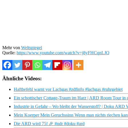
Mehr von
Weltspiegel
Quelle:
https://www.youtube.com/watch?v=j8yFHCqnLJQ
Ähnliche Videos:
Haftbefehl warnt vor Lachgas #zdfinfo #lachgas #ruhrgebiet
Ein schottischer Cottage-Traum im Harz | ARD Room Tour in
Industrie in Gefahr – Wo bleibt der Wasserstoff? | Doku AR
Mein Koerper Mein Geruchssinn Wenn man nichts riechen k
Die ARD wird 75! 🎉 #ndr #doku #ard