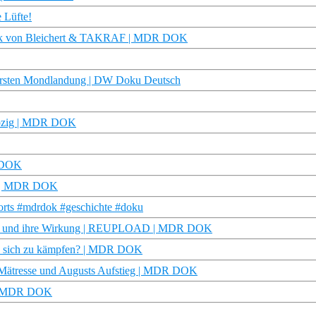
e Lüfte!
twerk von Bleichert & TAKRAF | MDR DOK
r ersten Mondlandung | DW Doku Deutsch
eipzig | MDR DOK
R DOK
te | MDR DOK
orts #mdrdok #geschichte #doku
tzung und ihre Wirkung | REUPLOAD | MDR DOK
 es sich zu kämpfen? | MDR DOK
e Mätresse und Augusts Aufstieg | MDR DOK
r | MDR DOK