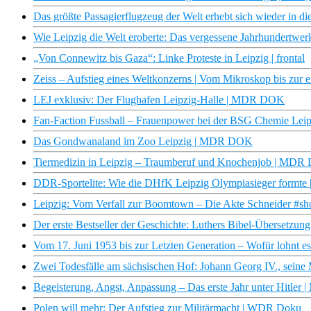
Das größte Passagierflugzeug der Welt erhebt sich wieder in di
Wie Leipzig die Welt eroberte: Das vergessene Jahrhunder
„Von Connewitz bis Gaza“: Linke Proteste in Leipzig | frontal
Zeiss – Aufstieg eines Weltkonzerns | Vom Mikroskop bis zu
LEJ exklusiv: Der Flughafen Leipzig-Halle | MDR DOK
Fan-Faction Fussball – Frauenpower bei der BSG Chemie L
Das Gondwanaland im Zoo Leipzig | MDR DOK
Tiermedizin in Leipzig – Traumberuf und Knochenjob | MD
DDR-Sportelite: Wie die DHfK Leipzig Olympiasieger form
Leipzig: Vom Verfall zur Boomtown – Die Akte Schneider #sh
Der erste Bestseller der Geschichte: Luthers Bibel-Überse
Vom 17. Juni 1953 bis zur Letzten Generation – Wofür lohnt
Zwei Todesfälle am sächsischen Hof: Johann Georg IV., sein
Begeisterung, Angst, Anpassung – Das erste Jahr unter Hitle
Polen will mehr: Der Aufstieg zur Militärmacht | WDR Doku