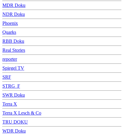
MDR Doku
NDR Doku
Phoenix
Quarks
RBB Doku
Real Stories
reporter
Spiegel TV
SRF
STRG_F
SWR Doku
Terra X
Terra X Lesch & Co
TRU DOKU
WDR Doku