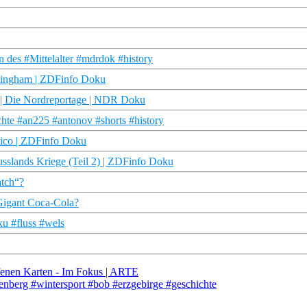
in des #Mittelalter #mdrdok #history
rmingham | ZDFinfo Doku
t | Die Nordreportage | NDR Doku
hte #an225 #antonov #shorts #history
sico | ZDFinfo Doku
usslands Kriege (Teil 2) | ZDFinfo Doku
atch“?
Gigant Coca-Cola?
ku #fluss #wels
ffenen Karten - Im Fokus | ARTE
enberg #wintersport #bob #erzgebirge #geschichte