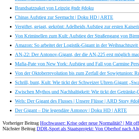
Brandsatzpaket von Leipzig #ndr #doku
Chinas Aufstieg zur Seemacht | Doku HD | ARTE
Vergiftet, gejagt, gekrönt: Adelheids Aufstieg zur ersten Kaiser
Von Kriminellen zum Kult: Aufstieg der Straßengang von Bi
Amazon: So arbeitet der Logistik-Gigant in der Weihnachtszei
AN-22: Der Antonov-Gigant, der die AN-225 erst möglich mac
Mafia-Pate von New York: Aufstieg und Fall von Carmine Per
Von der Oktoberrevolution bis zum Zerfall der Sowjetunion: R
Schrill, bunt, Kult: Wie tickt der Schweizer Uhren-Gigant „Sw
Zwischen Mythos und Nachhaltigkeit: Wie tickt der Getränke-
Wels: Der Gigant des Flusses | Unsere Flüsse | ARD Story #do
Der Gigant – Die legendäre Antonov | Doku HD | ARTE
Vorheriger Beitrag
Hochwasser: Krise oder neue Normalität? | Mit o
Nächster Beitrag
DDR-Sport als Staatsprojekt: Von Oberhof nach Alt