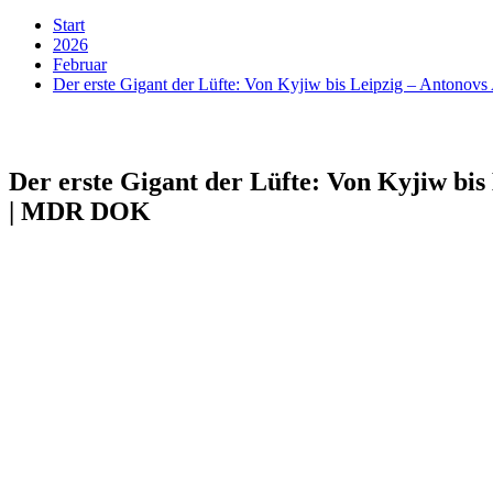
Start
2026
Februar
Der erste Gigant der Lüfte: Von Kyjiw bis Leipzig – Antonov
Der erste Gigant der Lüfte: Von Kyjiw bis 
| MDR DOK