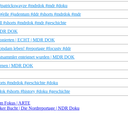
o #patrickswayze #mdrdok #mdr #doku
Welle #judentum #ddr #shorts #mdrdok #mdr
l #shorts #mdrdok #mdr #geschichte
| MDR DOK
tionierten | ECHT | MDR DOK
sdam leben! #reportage #focustv #ddr
unstsammler enteignet wurden | MDR DOK
 lernen | MDR DOK
orts #mdrdok #geschichte #doku
ok #shorts #history #doku #geschichte
 Im Fokus | ARTE
ecker Bucht | Die Nordreportage | NDR Doku