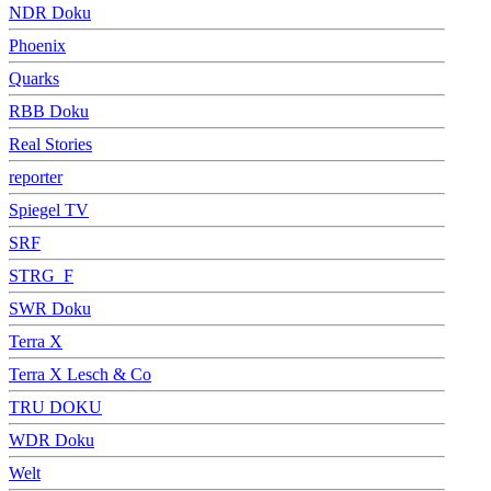
NDR Doku
Phoenix
Quarks
RBB Doku
Real Stories
reporter
Spiegel TV
SRF
STRG_F
SWR Doku
Terra X
Terra X Lesch & Co
TRU DOKU
WDR Doku
Welt