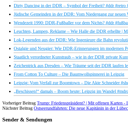
Dirty Dancing in der DDR – Symbol der Freiheit? #ddr #retr
Jüdische Gemeinden in der DDR: Vom Niedergang zur neuen 
Wendezeit 1990: DDR-Fußballer vor dem Nichts? #ddr #fußbal
Leuchten, Lampen, Reklame – Wie Halle die DDR erhellte 
Lok-Legenden aus der DDR: Wie Ingenieure die Bahn revolu
Ostalgie und Neugier: Wie DDR-Erinnerungen im modernen Pot
Staatlich verordneter Kunstraub – wie in der DDR private K
Zeichentrick aus Dresden – Wie Träume seit der DDR laufen
From Cotton To Culture – Die Baumwollspinnerei in Leipzig
Leipzig: Vom Verfall zur Boomtown – Die Akte Schneider #sh
„Beschissen!“ damals – Boom heute: Leipzig im Wandel #mdrd
Vorheriger Beitrag
Trump: Friedenspräsident? | Mit offenen Karten -
Nächster Beitrag
Ostseerundfahrten: Die neue Kapitänin in der Lüb
Sender & Sendungen