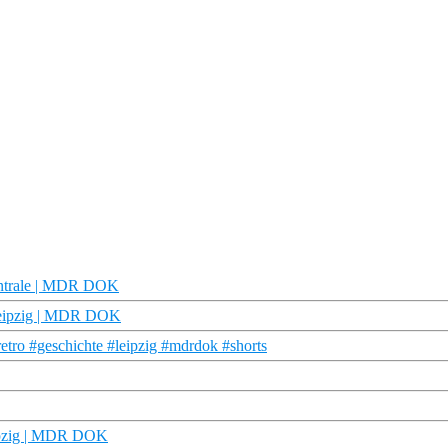
entrale | MDR DOK
Leipzig | MDR DOK
ro #geschichte #leipzig #mdrdok #shorts
eipzig | MDR DOK