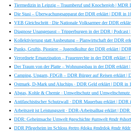
Tiermedizin in Leipzig – Traumberuf und Knochenjob | MD
Die Stasi – Überwachungsapparat der DDR erklärt | DDR in
VEB Gleichschritt · Die Nationale Volksarmee der DDR erkl
Diagnose Unangepasst – Tripperburgen in der DDR | Podcast
Kollektivierung statt Ausbeutung – Planwirtschaft der DDR 
Punks, Gruftis, Pioniere – Jugendkultur der DDR erklärt | 
Verordnete Emanzipation – Frauenrechte in der DDR erklärt
Der Traum von der Platte – Wohnungsbau in der DDR erklär
Camping, Ungarn, FDGB – DDR Bürger auf Reisen erklärt 
Ostmark, D-Mark und Aluchips · DDR Geld erklärt | DDR i
Abgas, Kohle & Chemie · Umweltschutz und Umweltschmutz
Antifaschistischer Schutzwall · DDR Mauerbau erklärt | DD
Arbeitszeit ist Leistungszeit · DDR-Arbeitsalltag erklärt | 
DDR: Geheimsache Umwelt #geschichte #umwelt #mdr #shorts
DDR Pflegeheim im Schloss #retro #doku #mdrdok #mdr #ddr #