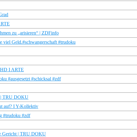
 Grad
 ARTE
men zu „arisieren“ | ZDFinfo
se viel Geld.#schwangerschaft #trudoku
ku HD I ARTE
oku #ausgesetzt #schicksal #zdf
aft | TRU DOKU
 auf? I Y-Kollektiv
ng #trudoku #zdf
vor Gericht | TRU DOKU