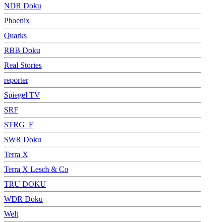
NDR Doku
Phoenix
Quarks
RBB Doku
Real Stories
reporter
Spiegel TV
SRF
STRG_F
SWR Doku
Terra X
Terra X Lesch & Co
TRU DOKU
WDR Doku
Welt