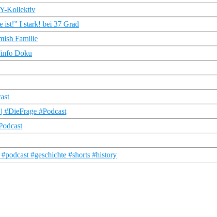
 Y-Kollektiv
ist!” I stark! bei 37 Grad
Amish Familie
Finfo Doku
ast
i | #DieFrage #Podcast
Podcast
#podcast #geschichte #shorts #history