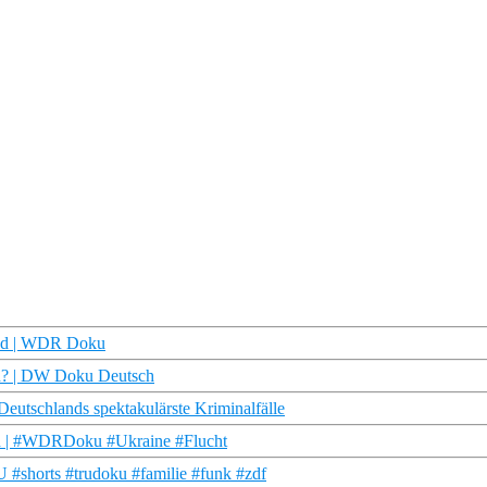
and | WDR Doku
en? | DW Doku Deutsch
eutschlands spektakulärste Kriminalfälle
h | #WDRDoku #Ukraine #Flucht
U #shorts #trudoku #familie #funk #zdf