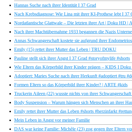
Hannas Suche nach ihrer Identität I 37 Grad
Nach Krebsdiagnose: Wie Lina mit ihrer KI-Prothese lebt I 37
Nordatlantische Glattwale – Die letzten ihrer Art | Doku HD |
Nach ihrer Machtübernahme 1933 begannen die Nazis Unterneh
Annas Schwangerschaft kostete sie aufgrund ihrer Endometrio
Emily (15) rettet ihrer Mutter das Leben | TRU DOKU
Pauline stellt sich ihrer Angst I 37 Grad #storyofmylife #shorts
Wie Eltern das Körperbild ihrer Kinder prägen – KIDS I Do
Adoptiert: Maries Suche nach ihrer Herkunft #adoptiert #tru #d
Formen Eltern so das Körperbild ihrer Kinder? | ARTE #kids
Truckerin Aileen (22) wusste nichts von ihrer Schwangersch
Body Suspension – Warum hängen sich Menschen an ihrer Haut
Emily rettet ihrer Mutter das Leben #shorts #herzinfarkt #rettu
Mein Leben in Angst vor meiner Familie
DAS war keine Familie: Michèle (23) zog gegen ihre Eltern 