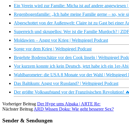
Ein Verein wird zur Familie: Micha ist auf andere angewiesen |
Regenbogenfamilie: „Ich habe meine Familie gerne – so, wie sie 
Abgeschottet von der Außenwelt: Claire ist zu Gast bei einer 
Superreich und skrupellos: Wer ist die Familie Murdoch? | ZD
Moldawien – Angst vor Krieg | Weltspiegel Podcast
Sorge vor dem Krieg | Weltspiegel Podcast
Begehrte Bodenschätze vor den Cook Inseln | Weltspiegel Podc
Vor kurzem konnte ich kein Deutsch, jetzt habe ich ein 1er-Ab
Wahlbarometer: die USA 8 Monate vor der Wahl | Weltspiegel 
Das Baltikum: Angst vor Russland? | Weltspiegel Podcast
Der größte Volksaufstand vor der Französischen Revolution! 🔥
Vorheriger Beitrag
Der Hype ums Alpaka | ARTE Re:
Nächster Beitrag
ARD Wissen Doku: Wie geht besserer Sex?
Sender & Sendungen