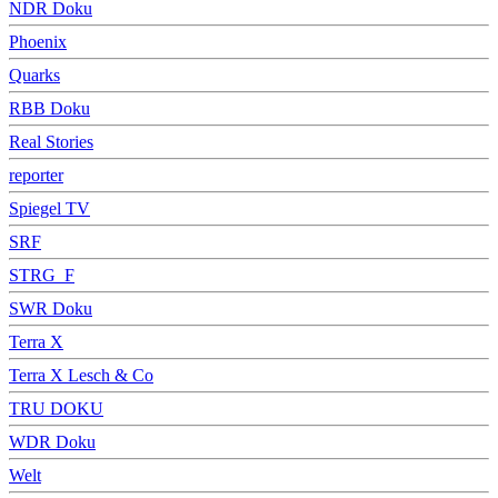
NDR Doku
Phoenix
Quarks
RBB Doku
Real Stories
reporter
Spiegel TV
SRF
STRG_F
SWR Doku
Terra X
Terra X Lesch & Co
TRU DOKU
WDR Doku
Welt