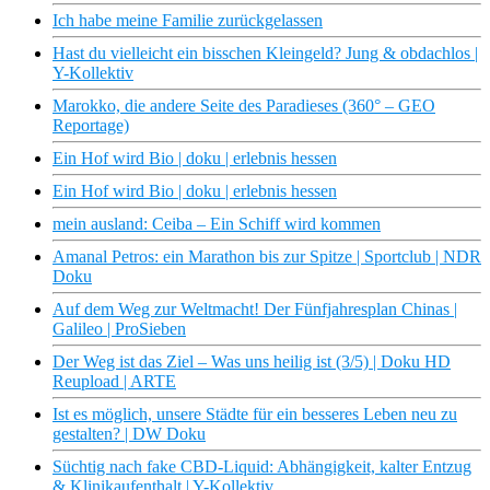
Ich habe meine Familie zurückgelassen
Hast du vielleicht ein bisschen Kleingeld? Jung & obdachlos |
Y-Kollektiv
Marokko, die andere Seite des Paradieses (360° – GEO
Reportage)
Ein Hof wird Bio | doku | erlebnis hessen
Ein Hof wird Bio | doku | erlebnis hessen
mein ausland: Ceiba – Ein Schiff wird kommen
Amanal Petros: ein Marathon bis zur Spitze | Sportclub | NDR
Doku
Auf dem Weg zur Weltmacht! Der Fünfjahresplan Chinas |
Galileo | ProSieben
Der Weg ist das Ziel – Was uns heilig ist (3/5) | Doku HD
Reupload | ARTE
Ist es möglich, unsere Städte für ein besseres Leben neu zu
gestalten? | DW Doku
Süchtig nach fake CBD-Liquid: Abhängigkeit, kalter Entzug
& Klinikaufenthalt | Y-Kollektiv