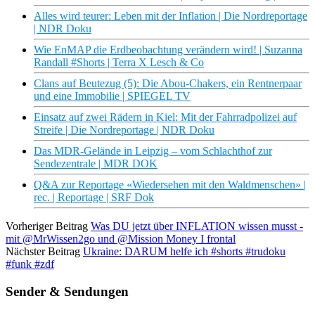
Alles wird teurer: Leben mit der Inflation | Die Nordreportage
| NDR Doku
Wie EnMAP die Erdbeobachtung verändern wird! | Suzanna
Randall #Shorts | Terra X Lesch & Co
Clans auf Beutezug (5): Die Abou-Chakers, ein Rentnerpaar
und eine Immobilie | SPIEGEL TV
Einsatz auf zwei Rädern in Kiel: Mit der Fahrradpolizei auf
Streife | Die Nordreportage | NDR Doku
Das MDR-Gelände in Leipzig – vom Schlachthof zur
Sendezentrale | MDR DOK
Q&A zur Reportage «Wiedersehen mit den Waldmenschen» |
rec. | Reportage | SRF Dok
Vorheriger Beitrag
Was DU jetzt über INFLATION wissen musst -
mit @MrWissen2go und @Mission Money I frontal
Nächster Beitrag
Ukraine: DARUM helfe ich #shorts #trudoku
#funk #zdf
Sender & Sendungen