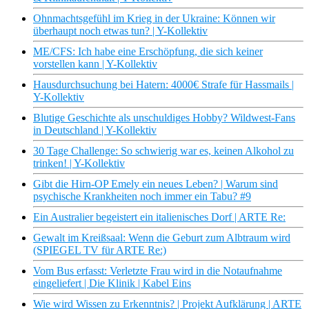
Ohnmachtsgefühl im Krieg in der Ukraine: Können wir
überhaupt noch etwas tun? | Y-Kollektiv
ME/CFS: Ich habe eine Erschöpfung, die sich keiner
vorstellen kann | Y-Kollektiv
Hausdurchsuchung bei Hatern: 4000€ Strafe für Hassmails |
Y-Kollektiv
Blutige Geschichte als unschuldiges Hobby? Wildwest-Fans
in Deutschland | Y-Kollektiv
30 Tage Challenge: So schwierig war es, keinen Alkohol zu
trinken! | Y-Kollektiv
Gibt die Hirn-OP Emely ein neues Leben? | Warum sind
psychische Krankheiten noch immer ein Tabu? #9
Ein Australier begeistert ein italienisches Dorf | ARTE Re:
Gewalt im Kreißsaal: Wenn die Geburt zum Albtraum wird
(SPIEGEL TV für ARTE Re:)
Vom Bus erfasst: Verletzte Frau wird in die Notaufnahme
eingeliefert | Die Klinik | Kabel Eins
Wie wird Wissen zu Erkenntnis? | Projekt Aufklärung | ARTE