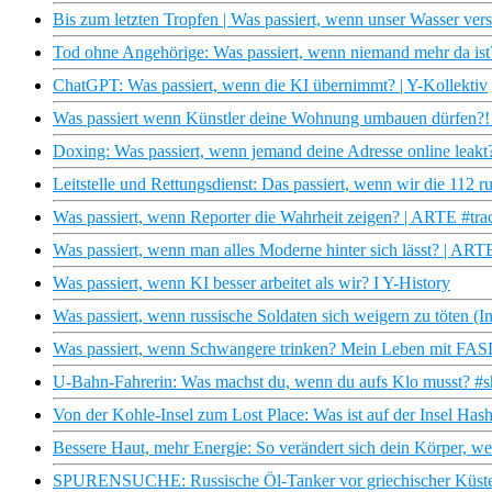
Bis zum letzten Tropfen | Was passiert, wenn unser Wasser v
Tod ohne Angehörige: Was passiert, wenn niemand mehr da i
ChatGPT: Was passiert, wenn die KI übernimmt? | Y-Kollektiv
Was passiert wenn Künstler deine Wohnung umbauen dürfen?!
Doxing: Was passiert, wenn jemand deine Adresse online leakt?
Leitstelle und Rettungsdienst: Das passiert, wenn wir die 112 r
Was passiert, wenn Reporter die Wahrheit zeigen? | ARTE #tra
Was passiert, wenn man alles Moderne hinter sich lässt? | ART
Was passiert, wenn KI besser arbeitet als wir? I Y-History
Was passiert, wenn russische Soldaten sich weigern zu töten (
Was passiert, wenn Schwangere trinken? Mein Leben mit FA
U-Bahn-Fahrerin: Was machst du, wenn du aufs Klo musst? #sh
Von der Kohle-Insel zum Lost Place: Was ist auf der Insel Hash
Bessere Haut, mehr Energie: So verändert sich dein Körper, we
SPURENSUCHE: Russische Öl-Tanker vor griechischer Küste – 