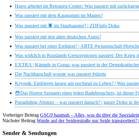
Harro arbeitet im Retouren-Center: Was passiert mit zurückge
Was passiert mit dem Kaugummi im Magen?
Was passiert mit 🕷️ im Staubsauger? | ZDFinfo Doku
Was passiert mit den alten deutschen Autos?
Was passiert bei einer Erektion? | ARTE #wissenschaft #forsc
Was wirklich in Russlands Grenzregionen passiert: Der Krieg 
EXTRA | Kämpfe in Goma: was passiert in der Demokratischen
Die Nachbarschaft wusste was passiert #shorts
Kryonik: Einfrieren lassen um nochmal zu Leben? | Was passie
😳Das Horror Szenario eines jeden Badebesuchers, ist dieser Fr
Paragliding-Absturz – was passiert danach? | ganze Doku in 
Vorheriger Beitrag
GSG9 hautnah – Alles, was du über die Spezialein
Nächster Beitrag
Wurde auf der Seidenstraße nur Seide transportiert? 
Sender & Sendungen