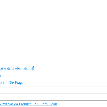
iste ganz oben steht.🤩
s
rts I Die Frage
k mit Saskia Fröhlich | ZDFinfo Doku