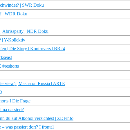
erschwindet? | SWR Doku
st? | WDR Doku
 | Abrissparty | NDR Doku
 | Y-Kollektiv
ufen | Die Story | Kontrovers | BR24
ckseast
E #reshorts
Interview) | Masha on Russia | ARTE
SD
orts I Die Frage
ima passiert?
nn du auf Alkohol verzichtest | ZDFinfo
was passiert dort? I frontal