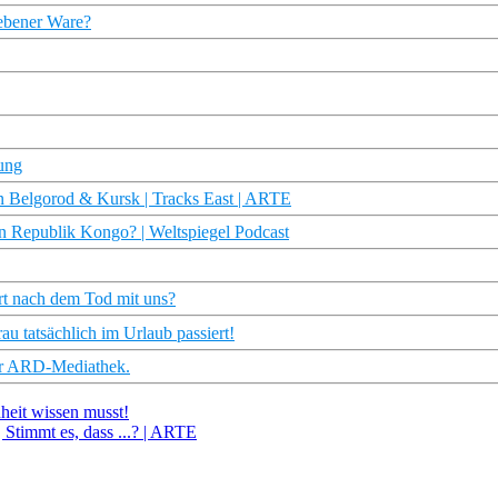
gebener Ware?
hung
in Belgorod & Kursk | Tracks East | ARTE
 Republik Kongo? | Weltspiegel Podcast
rt nach dem Tod mit uns?
au tatsächlich im Urlaub passiert!
der ARD-Mediathek.
heit wissen musst!
| Stimmt es, dass ...? | ARTE