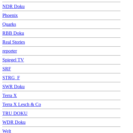
NDR Doku
Phoenix
Quarks
RBB Doku
Real Stories
reporter
Spiegel TV
SRF
STRG_F
SWR Doku
Terra X
Terra X Lesch & Co
TRU DOKU
WDR Doku
Welt